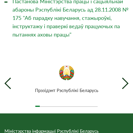
Пастанова Міністэрства працы і сацыяльнай
абароны Рэспублікі Беларусь ад 28.11.2008 №
175 "Аб парадку навучання, стажыроўкі,
інструктажу і праверкі ведаў працуючых па
пытаннях аховы працы"
Прэзiдэнт Рэспублiкi Беларусь
Міністэрства інфармацыі Рэспублікі Беларусь