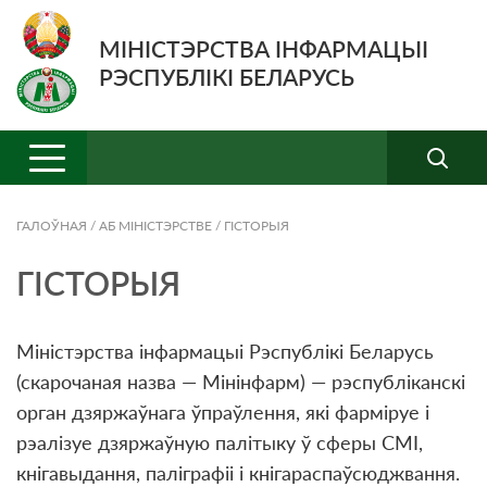
МІНІСТЭРСТВА ІНФАРМАЦЫІ
РЭСПУБЛІКІ БЕЛАРУСЬ
ГАЛОЎНАЯ
/
АБ МIНIСТЭРСТВЕ
/
ГІСТОРЫЯ
ГІСТОРЫЯ
Міністэрства інфармацыі Рэспублікі Беларусь
(скарочаная назва — Мінінфарм) — рэспубліканскі
орган дзяржаўнага ўпраўлення, які фарміруе і
рэалізуе дзяржаўную палітыку ў сферы СМІ,
кнігавыдання, паліграфіі і кнігараспаўсюджвання.