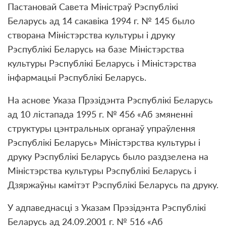
Пастановай Савета Міністраў Рэспублікі
Беларусь ад 14 сакавіка 1994 г. № 145 было
створана Міністэрства культуры і друку
Рэспублікі Беларусь на базе Міністэрства
культуры Рэспублікі Беларусь і Міністэрства
інфармацыі Рэспублікі Беларусь.
На аснове Указа Прэзідэнта Рэспублікі Беларусь
ад 10 лістапада 1995 г. № 456 «Аб змяненні
структуры цэнтральных органаў упраўлення
Рэспублікі Беларусь» Міністэрства культуры і
друку Рэспублікі Беларусь было раздзелена на
Міністэрства культуры Рэспублікі Беларусь і
Дзяржаўны камітэт Рэспублікі Беларусь па друку.
У адпаведнасці з Указам Прэзідэнта Рэспублікі
Беларусь ад 24.09.2001 г. № 516 «Аб