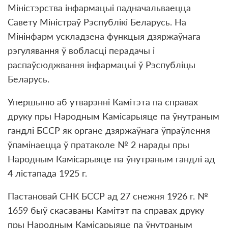
Міністэрства інфармацыі падначальваецца
Савету Міністраў Рэспублікі Беларусь. На
Мінінфарм ускладзена функцыя дзяржаўнага
рэгулявання ў вобласці перадачы і
распаўсюджвання інфармацыі ў Рэспубліцы
Беларусь.
Упершыню аб утварэнні Камітэта па справах
друку пры Народным Камісарыяце па ўнутраным
гандлі БССР як органе дзяржаўнага ўпраўлення
ўпамінаецца ў пратаколе № 2 нарады пры
Народным Камісарыяце па ўнутраным гандлі ад
4 лістапада 1925 г.
Пастановай СНК БССР ад 27 снежня 1926 г. №
1659 быў скасаваны Камітэт па справах друку
пры Народным Камісарыяце па ўнутраным