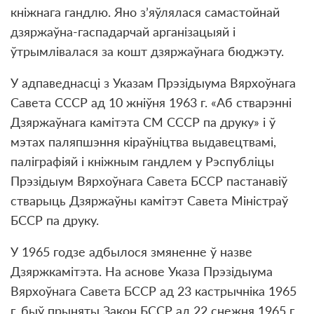
кніжнага гандлю. Яно з’яўлялася самастойнай
дзяржаўна-гаспадарчай арганізацыяй і
ўтрымлівалася за кошт дзяржаўнага бюджэту.
У адпаведнасці з Указам Прэзідыума Вярхоўнага
Савета СССР ад 10 жніўня 1963 г. «Аб стварэнні
Дзяржаўнага камітэта СМ СССР па друку» і ў
мэтах паляпшэння кіраўніцтва выдавецтвамі,
паліграфіяй і кніжным гандлем у Рэспубліцы
Прэзідыум Вярхоўнага Савета БССР пастанавіў
стварыць Дзяржаўны камітэт Савета Міністраў
БССР па друку.
У 1965 годзе адбылося змяненне ў назве
Дзяржкамітэта. На аснове Указа Прэзідыума
Вярхоўнага Савета БССР ад 23 кастрычніка 1965
г. быў прыняты Закон БССР ад 22 снежня 1965 г.