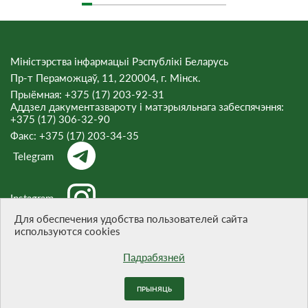
Міністэрства інфармацыі Рэспублікі Беларусь
Пр-т Пераможцаў, 11, 220004, г. Мінск.
Прыёмная: +375 (17) 203-92-31
Аддзел дакументазвароту і матэрыяльнага забеспячэння:
+375 (17) 306-32-90
Факс:
+375 (17) 203-34-35
Telegram
Instagram
Для обеспечения удобства пользователей сайта
используются cookies
Threads
Падрабязней
ПРЫНЯЦЬ
Пры цытаванні матэрыялаў спасылка на сайт абавязковая.