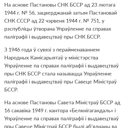
На аснове Пастановы СНК БССР ад 23 лютага
1944 г. № 56, зацверджанай затым Пастановай
СНК СССР ад 22 чэрвеня 1944 г. № 751, у
рэспубліцы ўтворана Упраўленне па справах
паліграфіі і выдавецтваў пры СНК БССР.
З 1946 года ў сувязі з перайменаваннем
Народных Камісарыятаў у міністэрства
Упраўленне па справах паліграфіі і выдавецтваў
пры СНК БССР стала называцца Упраўленне
паліграфіі і выдавецтваў пры Савеце Міністраў
БССР.
На аснове Пастановы Савета Міністраў БССР ад
16 сакавіка 1949 г. кантора «Белкнігагандаль» і
Упраўленне па справах паліграфіі і выдавецтваў
пры Савеце Міністраў БССР былі аб’яднаны ва