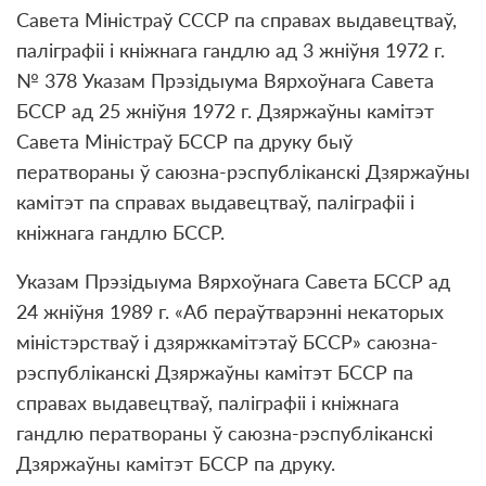
Савета Міністраў СССР па справах выдавецтваў,
паліграфіі і кніжнага гандлю ад 3 жніўня 1972 г.
№ 378 Указам Прэзідыума Вярхоўнага Савета
БССР ад 25 жніўня 1972 г. Дзяржаўны камітэт
Савета Міністраў БССР па друку быў
ператвораны ў саюзна-рэспубліканскі Дзяржаўны
камітэт па справах выдавецтваў, паліграфіі і
кніжнага гандлю БССР.
Указам Прэзідыума Вярхоўнага Савета БССР ад
24 жніўня 1989 г. «Аб пераўтварэнні некаторых
міністэрстваў і дзяржкамітэтаў БССР» саюзна-
рэспубліканскі Дзяржаўны камітэт БССР па
справах выдавецтваў, паліграфіі і кніжнага
гандлю ператвораны ў саюзна-рэспубліканскі
Дзяржаўны камітэт БССР па друку.