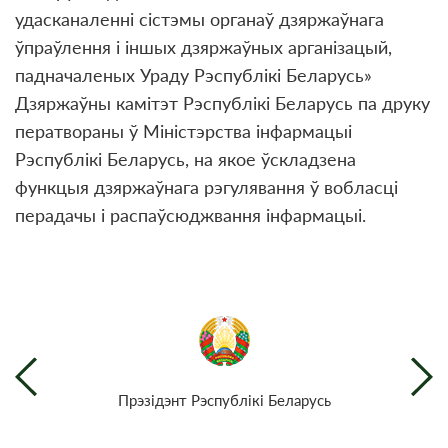
удасканаленні сістэмы органаў дзяржаўнага
ўпраўлення і іншых дзяржаўных арганізацый,
падначаленых Ураду Рэспублікі Беларусь»
Дзяржаўны камітэт Рэспублікі Беларусь па друку
ператвораны ў Міністэрства інфармацыі
Рэспублікі Беларусь, на якое ўскладзена
функцыя дзяржаўнага рэгулявання ў вобласці
перадачы і распаўсюджвання інфармацыі.
Прэзiдэнт Рэспублiкi Беларусь