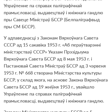
Упраўленне па справах паліграфічнай
прамысловасці, выдавецтваў і кніжнага гандлю
пры Савеце Міністраў БССР (Белпаліграфвыд
пры СМ БССР).
У адпаведнасці з Законам Вярхоўнага Савета
СССР ад 15 сакавіка 1953 г. «Аб пераўтварэнні
міністэрстваў СССР» Указам Прэзідыума
Вярхоўнага Савета БССР ад 8 мая 1953 г. і
Пастановай Савета Міністраў БССР ад 3 чэрвеня
1953 г. № 668 створана Міністэрства культуры
БССР, у склад якога, на аснове Закона Вярхоўнага
Савета БССР ад 19 жніўня 1953 г., увайшло
Упраўленне па справах паліграфічнай
прамысловасці, выдавецтваў і кніжнага гандлю.