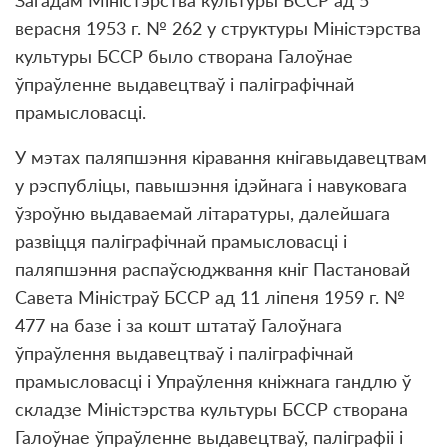
Загадам Міністэрства культуры БССР ад 5
верасня 1953 г. № 262 у структуры Міністэрства
культуры БССР было створана Галоўнае
ўпраўленне выдавецтваў і паліграфічнай
прамысловасці.
У мэтах паляпшэння кіравання кнігавыдавецтвам
у рэспубліцы, павышэння ідэйнага і навуковага
ўзроўню выдаваемай літаратуры, далейшага
развіцця паліграфічнай прамысловасці і
паляпшэння распаўсюджвання кніг Пастановай
Савета Міністраў БССР ад 11 ліпеня 1959 г. №
477 на базе і за кошт штатаў Галоўнага
ўпраўлення выдавецтваў і паліграфічнай
прамысловасці і Упраўлення кніжнага гандлю ў
складзе Міністэрства культуры БССР створана
Галоўнае ўпраўленне выдавецтваў, паліграфіі і