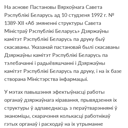
На аснове Пастановы Вярхоўнага Савета
Рэспублікі Беларусь ад 10 студзеня 1992 г. №
1389-ХІІ «Аб змяненні структуры Савета
Міністраў Рэспублікі Беларусь» Дзяржаўны
камітэт Рэспублікі Беларусь па друку быў
скасаваны. Указанай пастановай былі скасаваны
Дзяржаўны камітэт Рэспублікі Беларусь па
тэлебачанні і радыёвяшчанні і Дзяржаўны
камітэт Рэспублікі Беларусь па друку, і на іх базе
створана Міністэрства інфармацыі.
У мэтах павышэння эфектыўнасці работы
органаў дзяржаўнага кіравання, прывядзення іх
структуры ў адпаведнасць з пераўтварэннямі ў
эканоміцы, скарачэння колькасці работнікаў
гэтых органаў і расходаў на іх утрыманне