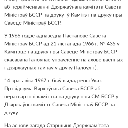
аб перайменаванні Дзяржаўнага камітэта Савета
Міністраў БССР па друку ў Камітэт па друку пры
Савеце Міністраў БССР.
У 1966 годзе адпаведна Пастанове Савета
Міністраў БССР ад 21 лістапада 1966 г. № 435 у
Камітэце па друку пры Савеце Міністраў БССР
скасавана Галоўнае ўпраўленне па ахове ваенных
і дзяржаўных тайнаў у друку (Галоўліт).
14 красавіка 1967 г. быў выдадзены Указ
Прэзідыума Вярхоўнага Савета БССР аб
ператварэнні камітэта па друку пры СМ БССР у
Дзяржаўны камітэт Савета Міністраў БССР па
друку.
На аснове загада Старшыня Дзяржкамітэта