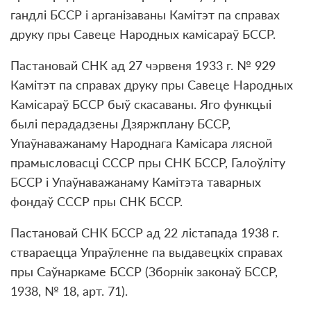
гандлі БССР і арганізаваны Камітэт па справах
друку пры Савеце Народных камісараў БССР.
Пастановай СНК ад 27 чэрвеня 1933 г. № 929
Камітэт па справах друку пры Савеце Народных
Камісараў БССР быў скасаваны. Яго функцыі
былі перададзены Дзяржплану БССР,
Упаўнаважанаму Народнага Камісара лясной
прамысловасці СССР пры СНК БССР, Галоўліту
БССР і Упаўнаважанаму Камітэта таварных
фондаў СССР пры СНК БССР.
Пастановай СНК БССР ад 22 лістапада 1938 г.
ствараецца Упраўленне па выдавецкіх справах
пры Саўнаркаме БССР (Зборнік законаў БССР,
1938, № 18, арт. 71).