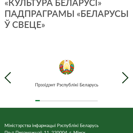
«КУЛЬТУРА БЕЛАРУСІ»
ПАДПРАГРАМЫ «БЕЛАРУСЫ
Ў СВЕЦЕ»
Прэзiдэнт Рэспублiкi Беларусь
Міністэрства інфармацыі Рэспублікі Беларусь
Пр-т Пераможцаў, 11, 220004, г. Мінск.