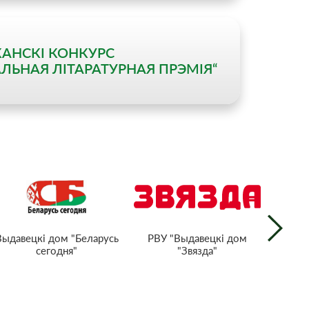
КАНСКІ КОНКУРС
ЛЬНАЯ ЛІТАРАТУРНАЯ ПРЭМІЯ“
РВУ "Выдавецкі дом
Выдавецкі дом "Беларусь
Нацыян
"Звязда"
сегодня"
тэл
Рэс