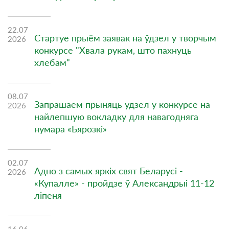
22.07
Стартуе прыём заявак на ўдзел у творчым
2026
конкурсе "Хвала рукам, што пахнуць
хлебам"
08.07
Запрашаем прыняць удзел у конкурсе на
2026
найлепшую вокладку для навагодняга
нумара «Бярозкі»
02.07
Адно з самых яркіх свят Беларусі -
2026
«Купалле» - пройдзе ў Александрыі 11-12
ліпеня
16.06