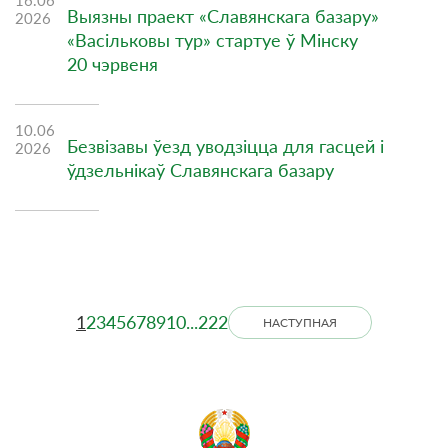
Выязны праект «Славянскага базару»
2026
«Васільковы тур» стартуе ў Мінску
20 чэрвеня
10.06
Безвізавы ўезд уводзіцца для гасцей і
2026
ўдзельнікаў Славянскага базару
1
2
3
4
5
6
7
8
9
10
...
222
НАСТУПНАЯ