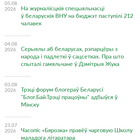
05.08
На журналісцкія спецыяльнасці
2026
ў беларускія ВНУ на бюджэт паступілі 212
чалавек
04.08
Серыялы аб беларусах, рэпарцёры з
2026
народа і падлеткі ў сацсетках. Пра што
спыталі гамяльчане ў Дзмітрыя Жука
03.08
Трэці форум блогераў Беларусі
2026
"Блог.Бай.Трэці працоўны" адбыўся ў
Мінску
23.07
Часопіс «Бярозка» правёў чарговую Школу
2026
маладога літаратара