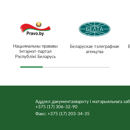
Нацыянальны прававы
Беларускае тэлеграфнае
Інтэрнэт-партал
агенцтва
Рэспублікі Беларусь
Аддзел дакументазвароту і матэрыяльнага заб
+375 (17) 306-32-90
Факс:
+375 (17) 203-34-35