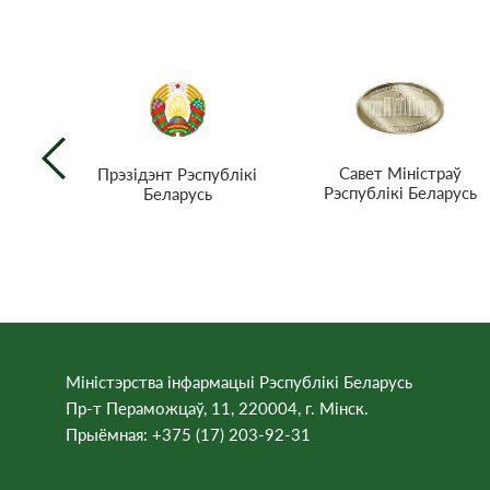
Савет Міністраў
Прэзiдэнт Рэспублiкi
Рэспублікі Беларусь
Беларусь
Міністэрства інфармацыі Рэспублікі Беларусь
Пр-т Пераможцаў, 11, 220004, г. Мінск.
Прыёмная: +375 (17) 203-92-31