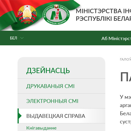
МІНІСТЭРСТВА І
РЭСПУБЛІКІ БЕЛА
Аб Мiнiстэрс
БЕЛ
ГАЛО
ДЗЕЙНАСЦЬ
П
ДРУКАВАНЫЯ СМI
У мэ
ЭЛЕКТРОННЫЯ СМI
арга
Бела
ВЫДАВЕЦКАЯ СПРАВА
суст
Кнігавыданне