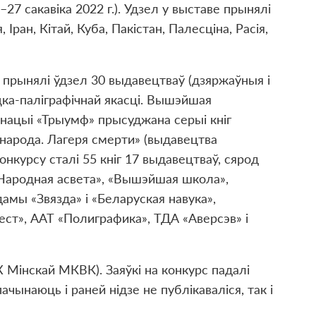
–27 сакавіка 2022 г.). Удзел у выставе прынялі
 Іран, Кітай, Куба, Пакістан, Палесціна, Расія,
 прынялі ўдзел 30 выдавецтваў (дзяржаўныя і
ацка-паліграфічнай якасці. Вышэйшая
інацыі «Трыумф» прысуджана серыі кніг
 народа. Лагеря смерти» (выдавецтва
онкурсу сталі 55 кніг 17 выдавецтваў, сярод
«Народная асвета», «Вышэйшая школа»,
амы «Звязда» і «Беларуская навука»,
ест», ААТ «Полиграфика», ТДА «Аверсэв» і
 Мінскай МКВК). Заяўкі на конкурс падалі
чынаюць і раней нідзе не публікаваліся, так і