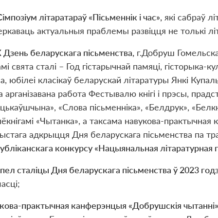
С
і
мпоз
і
ум л
і
таратара
ў
«П
і
сьменн
і
к
і
час»,
як
і
сабра
ў
л
і
еркаваць актуальныя праблемы разв
і
цця не тольк
і
л
і
X
Дзень беларускага п
і
сьменства,
г.Добруш Гомельскай
мі свята сталі – Год гістарычнай памяці, гісторыка-
а, юбілеі класікаў беларускай літаратуры Янкі Купа
 арганізавана работа Фестывалю кнігі і прэсы, прад
цькаўшчына», «Слова пісьменніка», «Белдрук», «Белкн
ёкнігамі «Чытанка», а таксама навукова-практычная 
ыстага адкрыцця Дня беларускага пісьменства па 
убліканскага конкурсу «Нацыянальная літаратурная п
ел сталіцы Дня беларускага пісьменства ў 2023 год
асці;
укова-практычная канферэнцыя
«
Добрушскія чытанні