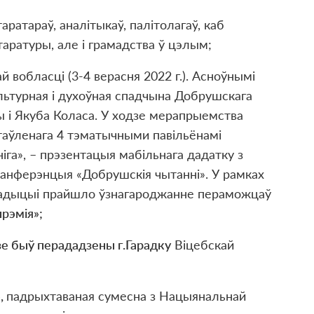
таратара
ў
, анал
і
тыка
ў
, пал
і
толага
ў
, каб
таратуры, але
і
грамадства
ў
цэлым;
 вобласці (3-4 верасня 2022 г.). Асноўнымі
культурная і духоўная спадчына Добрушскага
лы і Якуба Коласа. У ходзе мерапрыемства
стаўленага 4 тэматычными павільёнамі
іга», – прэзентацыя мабільнага дадатку з
канферэнцыя «Добрушскія чытанні». У рамках
традыцыі прайшло ўзнагароджанне пераможцаў
рэмія»;
зе быў перададзены г.Гарадку
Віцебскай
»
,
падрыхтаваная сумесна з Нацыянальнай