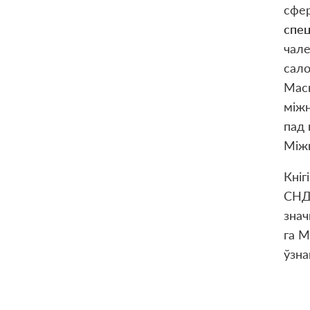
сфер
спец
чале
сало
Маск
міжн
пад 
Між
Кніг
СНД 
знач
га М
ўзн