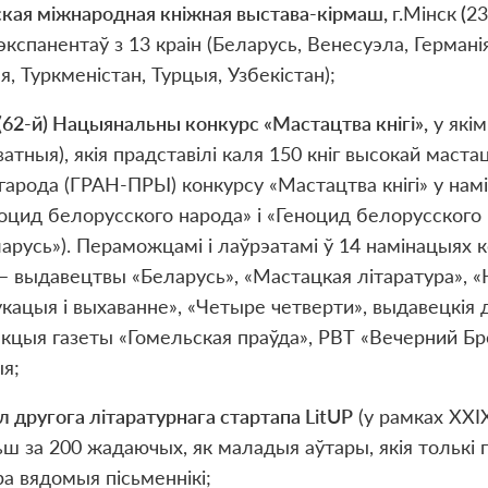
ская м
і
жнародная кн
і
жная выстава-к
і
рмаш,
г.Мінск
(
23
экспанентаў з 13 краін (Беларусь, Венесуэла, Германія,
я, Туркменістан, Турцыя, Узбекістан);
(62-й) Нацыянальны конкурс «Мастацтва кнігі»,
у якім
атныя), якія прадставілі каля 150 кніг высокай маст
гарода (ГРАН-ПРЫ) конкурсу «Мастацтва кнігі» у нам
оцид белорусского народа» і «Геноцид белорусского
арусь»). Пераможцамі і лаўрэатамі ў 14 намінацыях к
 – выдавецтвы «Беларусь», «Мастацкая літаратура», 
кацыя і выхаванне», «Четыре четверти», выдавецкія д
кцыя газеты «Гомельская праўда», РВТ «Вечерний Бр
я;
л другога л
і
таратурнага стартапа LitUP
(у рамках XXIХ
ш за 200 жадаючых, як маладыя аўтары, якія толькі па
а вядомыя пісьменнікі;