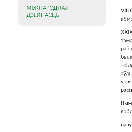
МІЖНАРОДНАЯ
VIII 
ДЗЕЙНАСЦЬ
абм
XXI
тэма
раён
была
–«Ба
аўды
урач
рэсп
Вымп
вобл
нав