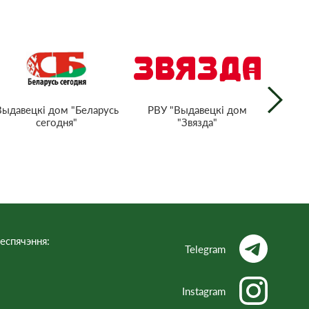
РВУ "Выдавецкі дом
Выдавецкі дом "Беларусь
Нацыян
"Звязда"
сегодня"
тэл
Рэс
еспячэння:
Telegram
Instagram