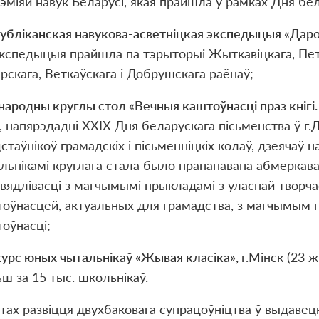
эміяй навук Беларусі, якая прайшла ў рамках Дня бел
публ
і
канская навукова-асветн
і
цкая экспедыцыя «Даро
 Экспедыцыя прайшла па тэрыторыі Жыткавіцкага, Пет
рскага, Веткаўскага і Добрушскага раёнаў;
ародны круглы стол «Вечныя каштоўнасці праз кнігі.
, напярэдадні XXІХ Дня беларускага пісьменства ў г
стаўнікоў грамадскіх і пісьменніцкіх колаў, дзеячаў на
льнікамі круглага стала было прапанавана абмеркава
вядлівасці з магчымымі прыкладамі з уласнай творчас
оўнасцей, актуальных для грамадства, з магчымым п
оўнасці;
урс юных чытальнікаў «Жывая класіка»,
г.Мінск (23 ж
ш за 15 тыс. школьнікаў.
тах развіцця двухбаковага супрацоўніцтва ў выдавец