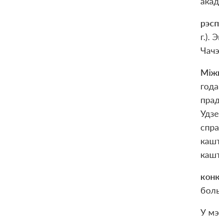
акад
рэс
г.).
Чачэ
Міжн
года
прад
Удзе
спра
кашт
кашт
конк
боль
У мэ