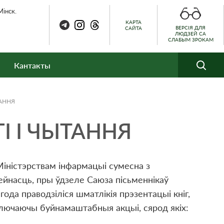
Мінск.
КАРТА
ВЕРСІЯ ДЛЯ
САЙТА
ЛЮДЗЕЙ СА
СЛАБЫМ ЗРОКАМ
Кантакты
ТАННЯ
I I ЧЫТАННЯ
 Міністэрствам інфармацыі сумесна з
ейнасць, пры ўдзеле Саюза пісьменнікаў
года праводзіліся шматлікія прэзентацыі кніг,
уключаючы буйнамаштабныя акцыі, сярод якіх: