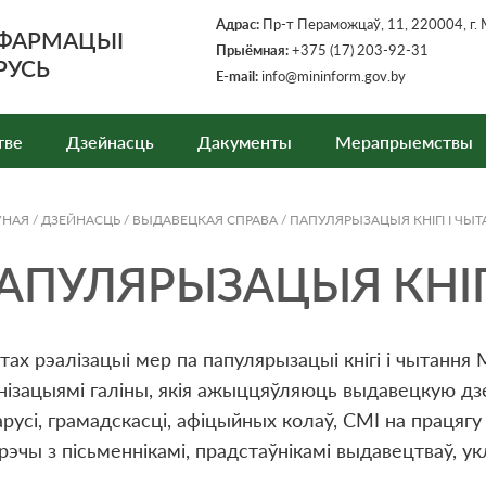
Адрас:
Пр-т Пераможцаў, 11, 220004, г. 
НФАРМАЦЫІ
Прыёмная
:
+375 (17) 203-92-31
РУСЬ
E-mail:
info@mininform.gov.by
тве
Дзейнасць
Дакументы
Мерапрыемствы
ЎНАЯ
/
ДЗЕЙНАСЦЬ
/
ВЫДАВЕЦКАЯ СПРАВА
/
ПАПУЛЯРЫЗАЦЫЯ КНIГI I ЧЫ
АПУЛЯРЫЗАЦЫЯ КНIГ
тах рэалізацыі мер па папулярызацыі кнігі і чытання
нізацыямі галіны, якія ажыццяўляюць выдавецкую дз
русі, грамадскасці, афіцыйных колаў, СМІ на працягу 
рэчы з пісьменнікамі, прадстаўнікамі выдавецтваў, 