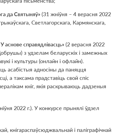
арускага пісьменства;
га да Святыня
ў
»
(31 жніўня – 4 верасня 2022
рыкаўскага, Светлагорскага, Кармянскага,
 У аснове справядлівасць»
(2 верасня 2022
.Добрушы) з удзелам беларускіх і замежных
вукі і культуры (онлайн і офлайн).
ць асабістыя адносіны да паняцця
ці, а таксама прадставіць свой спіс
ералікам кніг, якія раскрываюць дадзеныя
ніўня 2022 г.). У конкурсе прынялі ўдзел
кай, кнігараспаўсюджвальнай і паліграфічнай