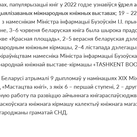
ах, папулярызацыі кніг у 2022 годзе узнавіўся
ўдзел а
ыялізаваных міжнародных кніжных выставах;
19 – 22
 з намеснікам Міністра інфармацыі Бузоўскім І.І. пры
не, 3–6 чэрвеня беларуская кніга была шырока прад
ве «Красная площадь», 2–5 верасня беларуская дэл
ародным кніжным кірмашы, 2–4 лістапада дэлегацыя 
кіраўніцтвам намесніка Міністра інфармацыі Бузоўскаг
народнай кніжнай выставе-кірмашы «TASHKENT BOOK
і Беларусі атрымалі 9 дыпломаў у намінацыях XIX Мі
«Мастацтва кнігі», з якіх 6 – першай ступені, 2 – друг
ную работу па развіццю айчыннага кнігараспаўсюджва
аскоўскага кніжнага кірмашу калектыў кніжнага мага
агароджаны граматай СНД.