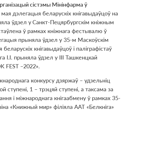
рганізацый сістэмы Мінінфарма ў
 мая дэлегацыя беларускіх кнігавыдаўцоў на
няла ўдзел у
Санкт-Пецярбургскім кніжным
стаўлена ў рамках кніжнага фестывалю ў
егацыя прыняла ўдзел у 35-м Маскоўскім
беларускіх кнігавыдаўцоў і паліграфістаў
а І.І. прыняла ўдзел у III Ташкенцкай
 FEST –2022».
жнароднага конкурсу дзяржаў – удзельніц
ой ступені, 1 – трэцяй ступені, а таксама за
ння і міжнароднага кнігаабмену ў рамках 35-
зіна «Книжный мир» філіяла ААТ «Белкніга»