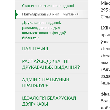
М
і
н
Сацыяльна значныя выданнi
295 
Папулярызацыя кнiгi i чытання
Сіры
Друкаваныя выданні,
рэкамендаваныя для
LXI
I
камплектавання фондаў
прыв
бібліятэк
ўзна
«Ген
ПАЛІГРАФІЯ
«Бел
РАСПАЎСЮДЖВАННЕ
якіх
ДРУКАВАНЫХ ВЫДАННЯЎ
«Аду
рэда
АДМІНІСТРАТЫЎНЫЯ
іншы
ПРАЦЭДУРЫ
ф
і
на
ІДЭАЛОГІЯ БЕЛАРУСКАЙ
боль
ДЗЯРЖАВЫ
добр