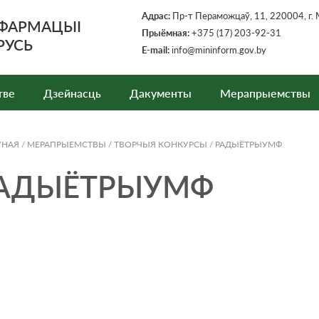
Адрас:
Пр-т Пераможцаў, 11, 220004, г. 
НФАРМАЦЫІ
Прыёмная
:
+375 (17) 203-92-31
РУСЬ
E-mail:
info@mininform.gov.by
тве
Дзейнасць
Дакументы
Мерапрыемствы
ЎНАЯ
/
МЕРАПРЫЕМСТВЫ
/
ТВОРЧЫЯ КОНКУРСЫ
/
РАДЫЁТРЫУМФ
АДЫЁТРЫУМФ