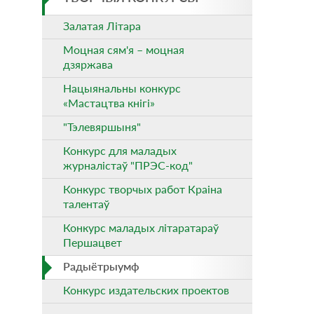
Залатая Літара
Моцная сям'я – моцная
дзяржава
Нацыянальны конкурс
«Мастацтва кнігі»
"Тэлевяршыня"
Конкурс для маладых
журналістаў "ПРЭС-код"
Конкурс творчых работ Краіна
талентаў
Конкурс маладых літаратараў
Першацвет
Радыётрыумф
Конкурс издательских проектов