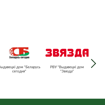
РВУ "Выдавецкі дом
Выдавецкі дом "Беларусь
Нацыян
"Звязда"
сегодня"
тэл
Рэс