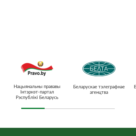
Нацыянальны прававы
Беларускае тэлеграфнае
Інтэрнэт-партал
агенцтва
Рэспублікі Беларусь