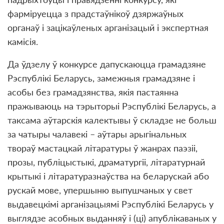
фармiруецца з прадстаўнiкоў дзяржаўных
органаў i зацiкаўленых арганiзацый і экспертная
камiсiя.
Да ўдзелу ў конкурсе дапускаюцца грамадзяне
Рэспублiкi Беларусь, замежныя грамадзяне i
асобы без грамадзянства, якiя пастаянна
пражываюць на тэрыторыi Рэспублiкi Беларусь, а
таксама аўтарскiя калектывы ў складзе не больш
за чатыры чалавекi – аўтары арыгiнальных
твораў мастацкай лiтаратуры ў жанрах паэзii,
прозы, публiцыстыкi, драматургii, лiтаратурнай
крытыкi i лiтаратуразнаўства на беларускай або
рускай мове, упершыню выпушчаных у свет
выдавецкiмi арганiзацыямi Рэспублiкi Беларусь у
выглядзе асобных выданняў i (цi) апублiкаваных у