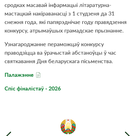
сродках масавай iнфармацыi лiтаратурна-
мастацкай накiраванасцi з 1 студзеня да 31
снежня года, якi папярэднiчае году правядзення
конкурсу, атрымаўшых грамадскае прызнанне.
Узнагароджанне пераможцаў конкурсу
праводзiцца ва ўрачыстай абстаноўцы ў час
святкавання Дня беларускага пiсьменства.
Палажэнне
Спіс фіналістаў - 2026