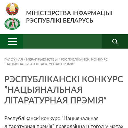
МІНІСТЭРСТВА ІНФАРМАЦЫІ
РЭСПУБЛІКІ БЕЛАРУСЬ
ГАЛОЎНАЯ
/
МЕРАПРЫЕМСТВЫ
/
РЭСПУБЛІКАНСКІ КОНКУРС
”НАЦЫЯНАЛЬНАЯ ЛІТАРАТУРНАЯ ПРЭМІЯ“
РЭСПУБЛІКАНСКІ КОНКУРС
”НАЦЫЯНАЛЬНАЯ
ЛІТАРАТУРНАЯ ПРЭМІЯ“
Рэспублiканскі конкурс "Нацыянальная
лiтаратурная прэмiя" праводзiцца штогод у мэтах