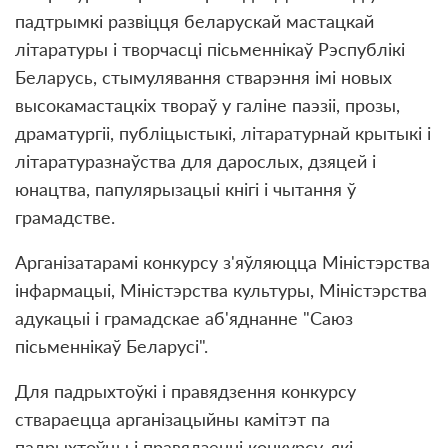
падтрымкi развiцця беларускай мастацкай
лiтаратуры i творчасцi пiсьменнiкаў Рэспублiкi
Беларусь, стымулявання стварэння iмi новых
высокамастацкiх твораў у галiне паэзii, прозы,
драматургii, публiцыстыкi, лiтаратурнай крытыкi i
лiтаратуразнаўства для дарослых, дзяцей i
юнацтва, папулярызацыi кнiгi i чытання ў
грамадстве.
Арганiзатарамi конкурсу з'яўляюцца Мiнiстэрства
iнфармацыi, Мiнiстэрства культуры, Мiнiстэрства
адукацыi i грамадскае аб'яднанне "Саюз
пiсьменнiкаў Беларусi".
Для падрыхтоўкi i правядзення конкурсу
ствараецца арганiзацыйны камiтэт па
падрыхтоўцы i правядзеннi конкурсу, якi