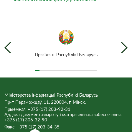
Прэзiдэнт Рэспублiкi Беларусь
Міністэрства інфармацыі Рэспублікі Беларусь
Пр-т Пераможцаў, 11, 220004, г. Мінск.
Прыёмная: +375 (17) 203-92-31
Аддзел дакументазвароту і матэрыяльнага забеспячэння:
+375 (17) 306-32-90
Факс:
+375 (17) 203-34-35