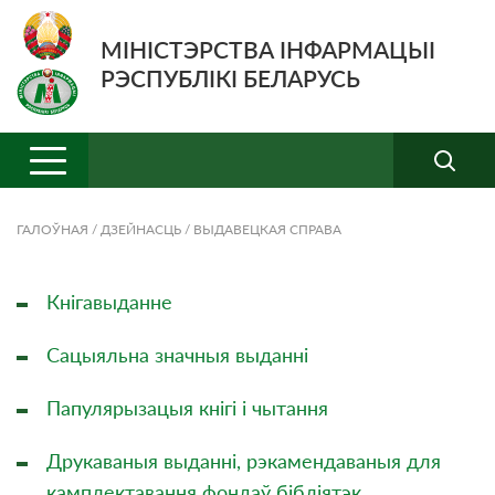
МІНІСТЭРСТВА ІНФАРМАЦЫІ
РЭСПУБЛІКІ БЕЛАРУСЬ
ГАЛОЎНАЯ
/
ДЗЕЙНАСЦЬ
/
ВЫДАВЕЦКАЯ СПРАВА
Кнігавыданне
Сацыяльна значныя выданнi
Папулярызацыя кнiгi i чытання
Друкаваныя выданні, рэкамендаваныя для
камплектавання фондаў бібліятэк