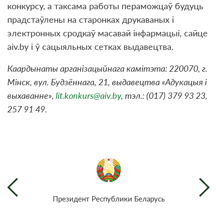
конкурсу, а таксама работы пераможцаў будуць
прадстаўлены на старонках друкаваных і
электронных сродкаў масавай інфармацыі, сайце
aiv.by і ў сацыяльных сетках выдавецтва.
Каардынаты арганізацыйнага камітэта: 220070, г.
Мінск, вул. Будзённага, 21, выдавецтва «Адукацыя і
выхаванне»,
lit.konkurs@aiv.by
, тэл.: (017) 379 93 23,
257 91 49.
Президент Республики Беларусь