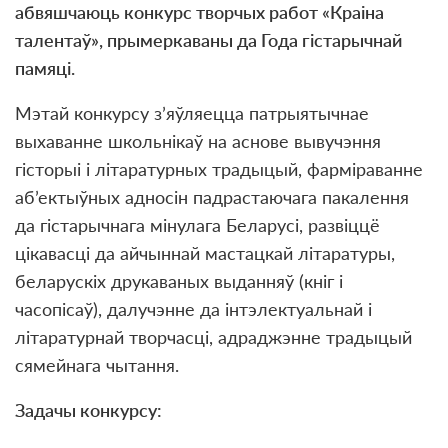
абвяшчаюць конкурс творчых работ «Краіна
талентаў», прымеркаваны да Года гістарычнай
памяці.
Мэтай конкурсу з’яўляецца патрыятычнае
выхаванне школьнікаў на аснове вывучэння
гісторыі і літаратурных традыцый, фарміраванне
аб’ектыўных адносін падрастаючага пакалення
да гістарычнага мінулага Беларусі, развіццё
цікавасці да айчыннай мастацкай літаратуры,
беларускіх друкаваных выданняў (кніг і
часопісаў), далучэнне да інтэлектуальнай і
літаратурнай творчасці, адраджэнне традыцый
сямейнага чытання.
Задачы конкурсу: