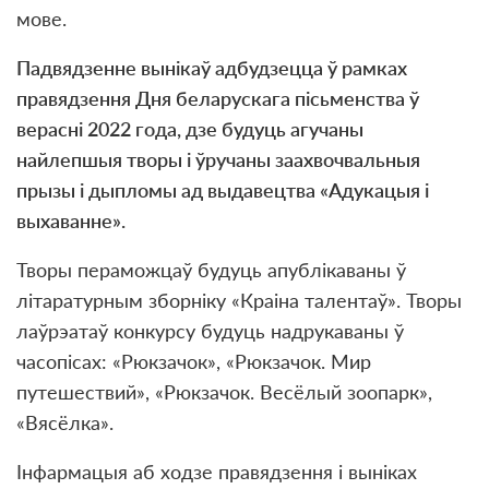
мове.
Падвядзенне вынікаў адбудзецца ў рамках
правядзення Дня беларускага пісьменства ў
верасні 2022 года, дзе будуць агучаны
найлепшыя творы і ўручаны заахвочвальныя
прызы і дыпломы ад выдавецтва «Адукацыя і
выхаванне».
Творы пераможцаў будуць апублікаваны ў
літаратурным зборніку «Краіна талентаў». Творы
лаўрэатаў конкурсу будуць надрукаваны ў
часопісах: «Рюкзачок», «Рюкзачок. Мир
путешествий», «Рюкзачок. Весёлый зоопарк»,
«Вясёлка».
Інфармацыя аб ходзе правядзення і выніках