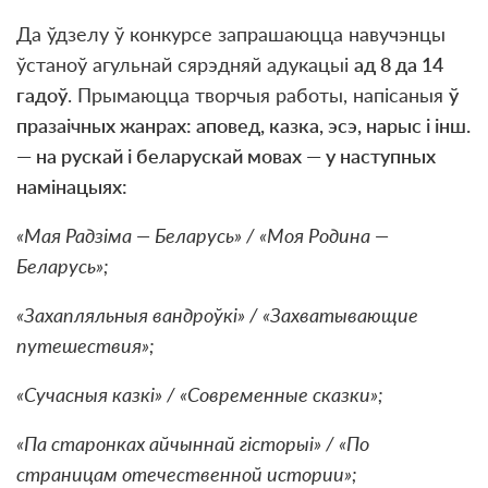
Да ўдзелу ў конкурсе запрашаюцца навучэнцы
ўстаноў агульнай сярэдняй адукацыі
ад 8 да 14
гадоў
. Прымаюцца творчыя работы, напісаныя
ў
празаічных жанрах: аповед, казка, эсэ, нарыс і інш.
— на рускай і беларускай мовах — у наступных
намінацыях:
«Мая Радзіма — Беларусь» / «Моя Родина —
Беларусь»;
«Захапляльныя вандроўкі» / «Захватывающие
путешествия»;
«Сучасныя казкі» / «Современные сказки»;
«Па старонках айчыннай гісторыі» / «По
страницам отечественной истории»;