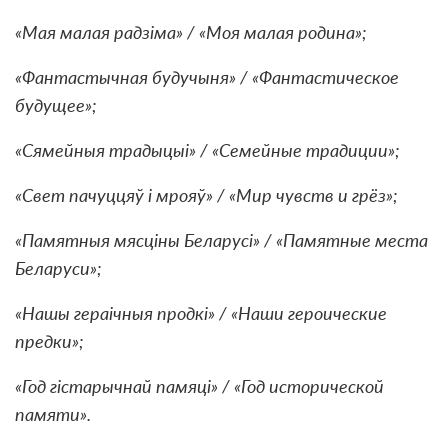
«Мая малая радзіма» / «Моя малая родина»;
«Фантастычная будучыня» / «Фантастическое
будущее»;
«Сямейныя традыцыі» / «Семейные традиции»;
«Свет пачуццяў і мрояў» / «Мир чувств и грёз»;
«Памятныя мясціны Беларусі» / «Памятные места
Беларуси»;
«Нашы гераічныя продкі» / «Наши героические
предки»;
«Год гістарычнай памяці» / «Год исторической
памяти».