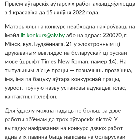
Прыём аўтарскіх аўтарскіх работ ажыццяўляецца
з 1 красавіка да 15 жніўня 2022 года
.
Матэрыялы на конкурс неабходна накіроўваць на
імэйл
lit.konkurs@aiv.by
або на адрас:
220070, г.
Мінск, вул. Будзённага, 21
у электронным ці
друкаваным выглядзе на беларускай ці рускай
мове (шрыфт Times New Roman, памер 14). На
тытульным лісце працы — пазначыць прозвішча,
імя, імя па бацьку аўтара конкурснай працы,
узрост, поўную назву ўстановы адукацыі, клас,
кантактны тэлефон.
Для ўдзелу можна падаць не больш за дзве
работы аб’ёмам да трох аўтарскіх лістоў. У
выпадку накіравання на конкурс дзвюх работ
адна з іх павінна быць напісана на беларускай