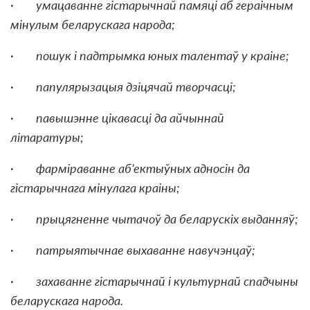
· умацаванне гістарычнай памяці аб гераічным
мінулым беларускага народа;
· пошук і падтрымка юных талентаў у краіне;
· папулярызацыя дзіцячай творчасці;
· павышэнне цікавасці да айчыннай
літаратуры;
· фарміраванне аб’ектыўных адносін да
гістарычнага мінулага краіны;
· прыцягненне чытачоў да беларускіх выданняў;
· патрыятычнае выхаванне навучэнцаў;
· захаванне гістарычнай і культурнай спадчыны
беларускага народа.