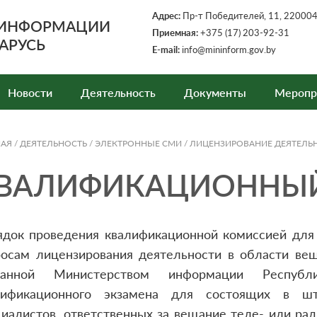
Адрес:
Пр-т Победителей, 11, 220004,
 ИНФОРМАЦИИ
Приемная:
+375 (17) 203-92-31
АРУСЬ
E-mail:
info@mininform.gov.by
Новости
Деятельность
Документы
Меропр
НАЯ
/
ДЕЯТЕЛЬНОСТЬ
/
ЭЛЕКТРОННЫЕ СМИ
/
ЛИЦЕНЗИРОВАНИЕ ДЕЯТЕЛЬ
ВАЛИФИКАЦИОННЫЙ
ядок проведения квалификационной комиссией для 
росам лицензирования деятельности в области вещ
данной Министерством информации Респуб
лификационного экзамена для состоящих в шта
иалистов, ответственных за вещание теле- или рад