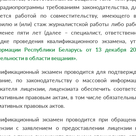
 радиопрограммы требованиям законодательства, д
яется работой по совместительству, имеющего 
филю и (или) стаж журналистской работы либо раб
менее пяти лет (далее – специалист, ответстве
ядке проведения квалификационного экзамена, 
ормации Республики Беларусь от 13 декабря 2
ельности в области вещания»
.
лификационный экзамен проводится для подтвержде
ание, по законодательству о массовой информа
скателя лицензии, лицензиата обеспечить соотве
мативным правовым актам, в том числе обязательн
ативных правовых актов.
лификационный экзамен проводится при обращен
ензии с заявлением о предоставлении лицензии 