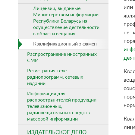
или
Лицензии, выданные
Министерством информации
явл
Республики Беларусь на
про
осуществление деятельности
не 
в области вещания
пор
Квалификационный экзамен
инф
Распространение иностранных
деят
СМИ
Регистрация теле-,
Ква
радиопрограмм, сетевых
вещ
изданий
сои
Информация для
нор
распространителей продукции
норм
телевизионных,
радиовещательных средств
Ква
массовой информации
лиц
ИЗДАТЕЛЬСКОЕ ДЕЛО