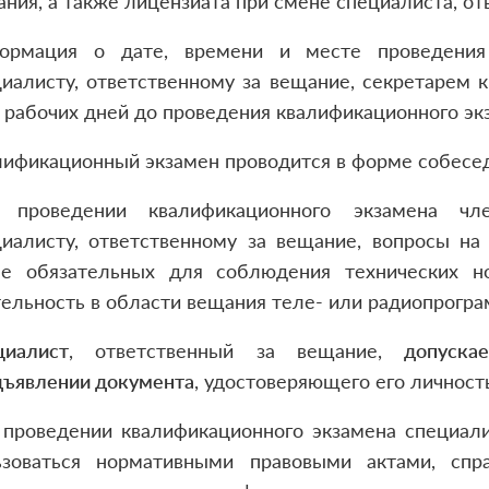
ния, а также лицензиата при смене специалиста, от
ормация о дате, времени и месте проведения 
иалисту, ответственному за вещание, секретарем 
 рабочих дней до проведения квалификационного эк
лификационный экзамен проводится в форме собесед
 проведении квалификационного экзамена чл
циалисту, ответственному за вещание, вопросы на
ле обязательных для соблюдения технических н
ельность в области вещания теле- или радиопрогра
циалист
, ответственный за вещание,
допускае
дъявлении документа
, удостоверяющего его личность
 проведении квалификационного экзамена специали
ьзоваться нормативными правовыми актами, спр