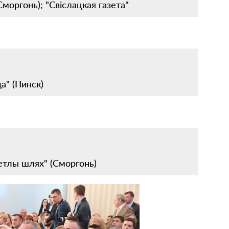
моргонь); "Свіслацкая газета"
а" (Пинск)
ветлы шлях" (Сморгонь)