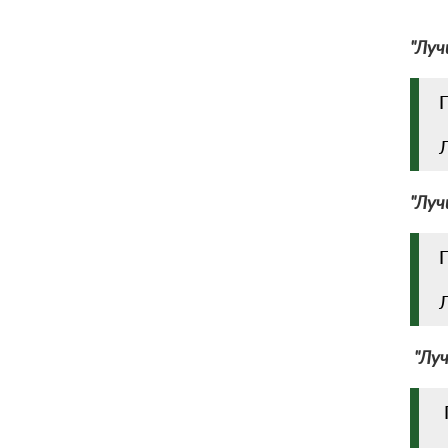
"Лу
П
Л
"Лу
П
Л
"Луч