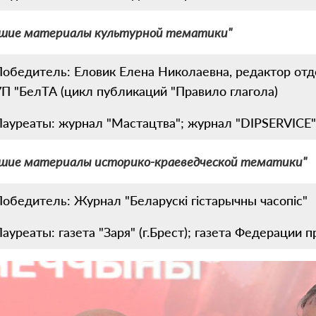
чшие материалы культурной тематики"
Победитель: Еловик Елена Николаевна, редактор отде
УП "БелТА (цикл публикаций "Правило глагола)
Лауреаты: журнал "Мастацтва"; журнал "DIPSERVICE"
чшие материалы историко-краеведческой тематики"
Победитель: Журнал "Беларускі гістарычны часопіс"
ауреаты: газета "Заря" (г.Брест); газета Федерации 