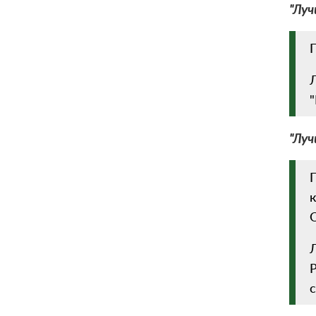
"Лу
П
"Луч
Л