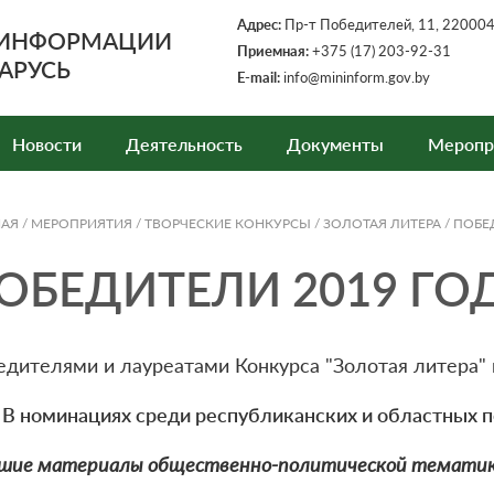
Адрес:
Пр-т Победителей, 11, 220004,
 ИНФОРМАЦИИ
Приемная:
+375 (17) 203-92-31
АРУСЬ
E-mail:
info@mininform.gov.by
Новости
Деятельность
Документы
Меропр
НАЯ
/
МЕРОПРИЯТИЯ
/
ТВОРЧЕСКИЕ КОНКУРСЫ
/
ЗОЛОТАЯ ЛИТЕРА
/
ПОБЕ
ОБЕДИТЕЛИ 2019 ГО
дителями и лауреатами Конкурса "Золотая литера" в
В номинациях среди республиканских и областных 
чшие материалы общественно-политической тематик