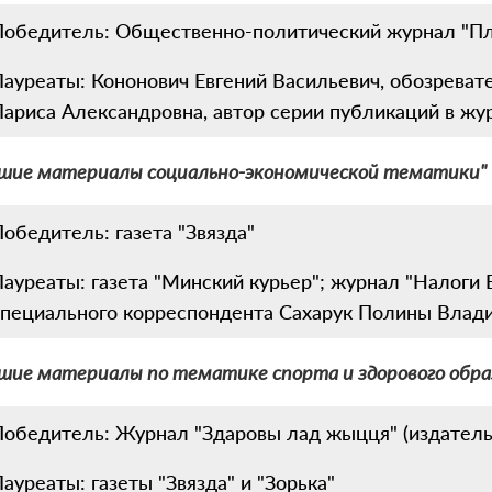
Победитель: Общественно-политический журнал "Пл
Лауреаты: Кононович Евгений Васильевич, обозревате
Лариса Александровна, автор серии публикаций в жур
шие материалы социально-экономической тематики"
обедитель: газета "Звязда"
ауреаты: газета "Минский курьер"; журнал "Налоги Б
специального корреспондента Сахарук Полины Влад
шие материалы по тематике спорта и здорового обр
Победитель: Журнал "Здаровы лад жыцця" (издательс
ауреаты: газеты "Звязда" и "Зорька"