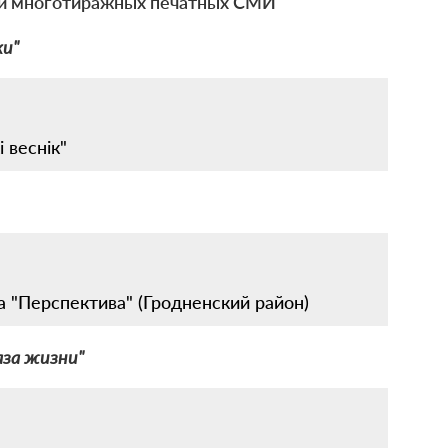
х и многотиражных печатных СМИ
ки"
 веснік"
та "Перспектива" (Гродненский район)
аза жизни"