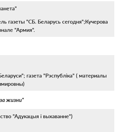
анета"
ль газеты "СБ. Беларусь сегодня";Кучерова
нале "Армия".
еларуси"; газета "Рэспублiка" ( материалы
имировны)
аза жизни"
тво "Адукацыя і выхаванне")