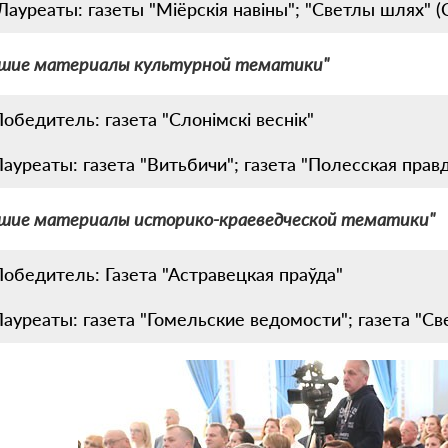
ауреаты: газеты "Міёрскія навіны"; "Светлы шлях" (С
чшие материалы культурной тематики"
обедитель: газета "Слонімскі веснік"
ауреаты: газета "Витьбичи"; газета "Полесская правд
шие материалы историко-краеведческой тематики"
Победитель: Газета "Астравецкая праўда"
ауреаты: газета "Гомельские ведомости"; газета "С