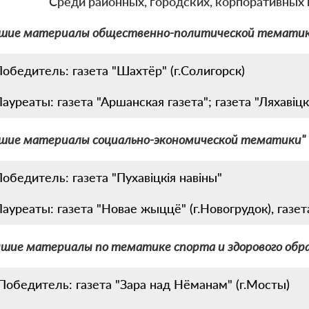
Среди районных, городских, корпоративны
чшие материалы общественно-политической темати
обедитель: газета "Шахтёр" (г.Солигорск)
ауреаты: газета "Аршанская газета"; газета "Ляхавіцкі
чшие материалы социально-экономической тематики"
обедитель: газета "Пухавіцкія навіны"
ауреаты: газета "Новае жыццё" (г.Новогрудок), газе
шие материалы по тематике спорта и здорового обр
Победитель: газета "Зара над Нёманам" (г.Мосты)