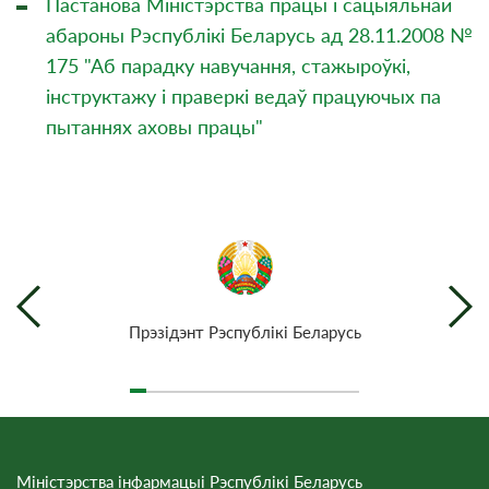
Пастанова Міністэрства працы і сацыяльнай
абароны Рэспублікі Беларусь ад 28.11.2008 №
175 "Аб парадку навучання, стажыроўкі,
інструктажу і праверкі ведаў працуючых па
пытаннях аховы працы"
Прэзiдэнт Рэспублiкi Беларусь
Міністэрства інфармацыі Рэспублікі Беларусь