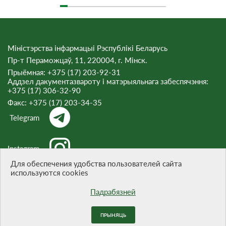
Міністэрства інфармацыі Рэспублікі Беларусь
Пр-т Пераможцаў, 11, 220004, г. Мінск.
Прыёмная: +375 (17) 203-92-31
Аддзел дакументазвароту і матэрыяльнага забеспячэння:
+375 (17) 306-32-90
Факс:
+375 (17) 203-34-35
Telegram
Instagram
Для обеспечения удобства пользователей сайта
используются cookies
Threads
Падрабязней
ПРЫНЯЦЬ
Пры цытаванні матэрыялаў спасылка на сайт абавязковая.