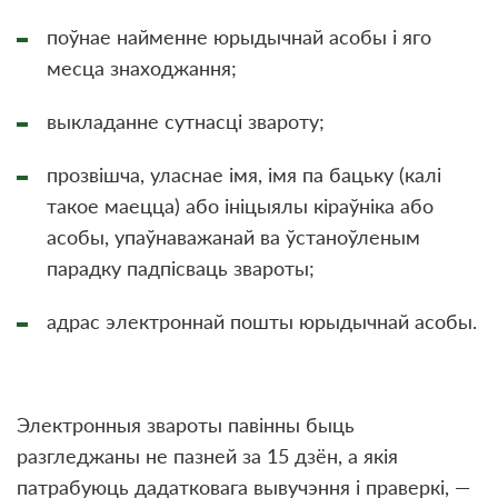
поўнае найменне юрыдычнай асобы і яго
месца знаходжання;
выкладанне сутнасці звароту;
прозвішча, уласнае імя, імя па бацьку (калі
такое маецца) або ініцыялы кіраўніка або
асобы, упаўнаважанай ва ўстаноўленым
парадку падпісваць звароты;
адрас электроннай пошты юрыдычнай асобы.
Электронныя звароты павінны быць
разгледжаны не пазней за 15 дзён, а якія
патрабуюць дадатковага вывучэння і праверкі, —