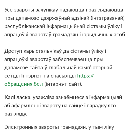
Усе звароты заяўнікаў падаюцца і разглядаюцца
пры дапамозе дзяржаўнай адзінай (інтэграванай)
рэспубліканскай інфармацыйнай сістэмы ўліку і
апрацоўкі зваротаў грамадзян і юрыдычных асоб.
Доступ карыстальнікаў да сістэмы ўліку і
апрацоўкі зваротаў забяспечваецца пры
дапамозе сайта ў глабальнай камп'ютэрнай
сетцы Інтэрнэт па спасылцы
https://
обращения.бел
(інтэрнэт-сайт).
Калі ласка, уважліва азнаёмцеся з інфармацыяй
аб афармленні звароту на сайце і парадку яго
разгляду.
Электронныя звароты грамадзян, у тым ліку