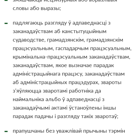
словы або выразы;
падлягаюць разгляду ў адпаведнасці з
заканадаўствам аб канстытуцыйным
судаводстве, грамадзянскім, грамадзянскiм
працэсуальным, гаспадарчым працэсуальным,
крымінальна-працэсуальным заканадаўствам,
заканадаўствам, якое вызначае парадак
адміністрацыйнага працэсу, заканадаўствам
аб адміністрацыйных працэдурах, звароты
з’яўляюцца зваротамі работніка да
наймальніка альбо ў адпаведнасці з
заканадаўчымі актамі ўстаноўлены iншы
парадак падачы і разгляду такіх зваротаў;
прапушчаны без уважлівай прычыны тэрмін