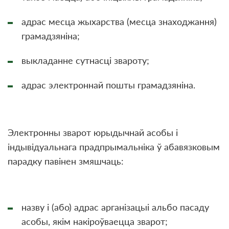
адрас месца жыхарства (месца знаходжання)
грамадзяніна;
выкладанне сутнасці звароту;
адрас электроннай пошты грамадзяніна.
Электронны зварот юрыдычнай асобы і
індывідуальнага прадпрымальніка ў абавязковым
парадку павінен змяшчаць:
назву і (або) адрас арганізацыі альбо пасаду
асобы, якім накіроўваецца зварот;