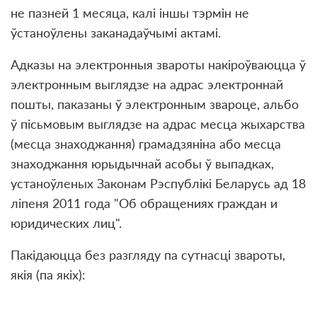
не пазней 1 месяца, калі іншы тэрмін не
ўстаноўлены заканадаўчымі актамі.
Адказы на электронныя звароты накіроўваюцца ў
электронным выглядзе на адрас электроннай
пошты, паказаны ў электронным звароце, альбо
ў пісьмовым выглядзе на адрас месца жыхарства
(месца знаходжання) грамадзяніна або месца
знаходжання юрыдычнай асобы ў выпадках,
устаноўленых Законам Рэспублікі Беларусь ад 18
лiпеня 2011 года "Об обращениях граждан и
юридических лиц".
Пакідаюцца без разгляду па сутнасці звароты,
якія (па якіх):