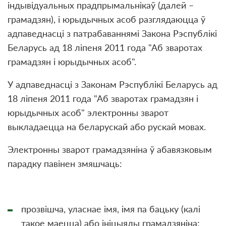
індывідуальных прадпрымальнікаў (далей –
грамадзян), і юрыдычных асоб разглядаюцца ў
адпаведнасці з патрабаваннямі Закона Рэспублікі
Беларусь ад 18 ліпеня 2011 года "Аб зваротах
грамадзян і юрыдычных асоб".
У адпаведнасці з Законам Рэспублікі Беларусь ад
18 ліпеня 2011 года "Аб зваротах грамадзян і
юрыдычных асоб" электронны зварот
выкладаецца на беларускай або рускай мовах.
Электронны зварот грамадзяніна ў абавязковым
парадку павінен змяшчаць:
прозвішча, уласнае імя, імя па бацьку (калі
такое маецца) або ініцыялы грамадзяніна;