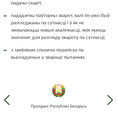
падачы скаргі;
пададзены паўторны зварот, калі ён ужо быў
разгледжаны па сутнасці і ў ім не
змяшчаюцца новыя акалічнасці, якія маюць
значэнне для разгляду звароту па сутнасці;
з заяўнікам спынена перапіска па
выкладзеных у звароце пытаннях.
Прэзiдэнт Рэспублiкi Беларусь