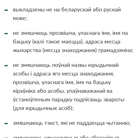
выкладзены не на беларускай або рускай
мове;
не змяшчюць прозвішча, уласнага імя, імя па
бацьку (калі такое маецца), адраса месца
жыхарства (месца знаходжання) грамадзяніна;
не змяшчаюць поўнай назвы юрыдычнай
асобы і адраса яго месца знаходжання,
прозвiшча, уласнага iмя, iмя па бацьку
кіраўніка або асобы, упаўнаважанай ва
ўстаноўленым парадку падпісваць звароты
(для юрыдычных асоб);
змяшчаюць тэкст, які не паддаецца чытанню;
змяшчаюць нецэнзурныя або абразлівыя