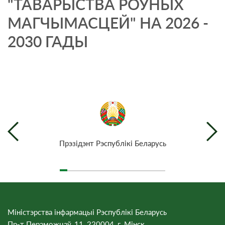
"ТАВАРЫСТВА РОЎНЫХ
МАГЧЫМАСЦЕЙ" НА 2026 -
2030 ГАДЫ
Прэзiдэнт Рэспублiкi Беларусь
Міністэрства інфармацыі Рэспублікі Беларусь
Пр-т Пераможцаў, 11, 220004, г. Мінск.