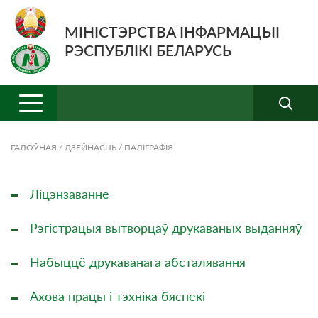
МІНІСТЭРСТВА ІНФАРМАЦЫІ
РЭСПУБЛІКІ БЕЛАРУСЬ
ГАЛОЎНАЯ
/
ДЗЕЙНАСЦЬ
/
ПАЛІГРАФІЯ
Ліцэнзаванне
Рэгістрацыя вытворцаў друкаваных выданняў
Набыццё друкаванага абсталявання
Ахова працы і тэхніка бяспекі