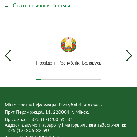
Статыстычныя формы
Прэзiдэнт Рэспублiкi Беларусь
Міністэрства інфармацыі Рэспублікі Беларусь
Пр-т Пераможцаў, 11, 220004, г. Мінск.
Прыёмная: +375 (17) 203-92-31
Аддзел дакументазвароту і матэрыяльнага забеспячэння:
+375 (17) 306-32-90