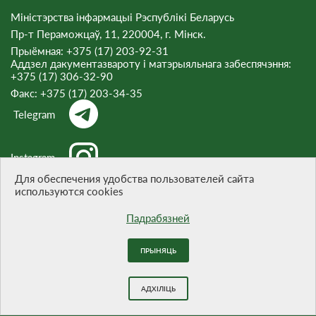
Міністэрства інфармацыі Рэспублікі Беларусь
Пр-т Пераможцаў, 11, 220004, г. Мінск.
Прыёмная: +375 (17) 203-92-31
Аддзел дакументазвароту і матэрыяльнага забеспячэння:
+375 (17) 306-32-90
Факс:
+375 (17) 203-34-35
Telegram
Instagram
Для обеспечения удобства пользователей сайта
используются cookies
Threads
Падрабязней
ПРЫНЯЦЬ
Пры цытаванні матэрыялаў спасылка на сайт абавязковая.
Распрацоўка сайта -
БЕЛТА
АДХІЛІЦЬ