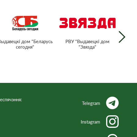
РВУ "Выдавецкі дом
Выдавецкі дом "Беларусь
Нацыян
"Звязда"
сегодня"
тэл
Рэс
еспячэння:
Telegram
Instagram