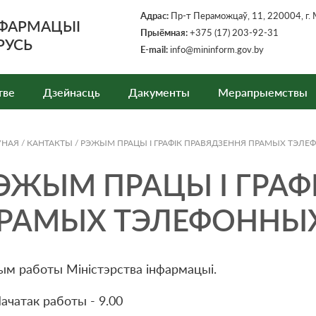
Адрас:
Пр-т Пераможцаў, 11, 220004, г. 
НФАРМАЦЫІ
Прыёмная
:
+375 (17) 203-92-31
РУСЬ
E-mail:
info@mininform.gov.by
тве
Дзейнасць
Дакументы
Мерапрыемствы
ЎНАЯ
/
КАНТАКТЫ
/
РЭЖЫМ ПРАЦЫ І ГРАФІК ПРАВЯДЗЕННЯ ПРАМЫХ ТЭЛЕ
ЭЖЫМ ПРАЦЫ І ГРАФ
РАМЫХ ТЭЛЕФОННЫХ
м работы Міністэрства інфармацыі.
ачатак работы - 9.00