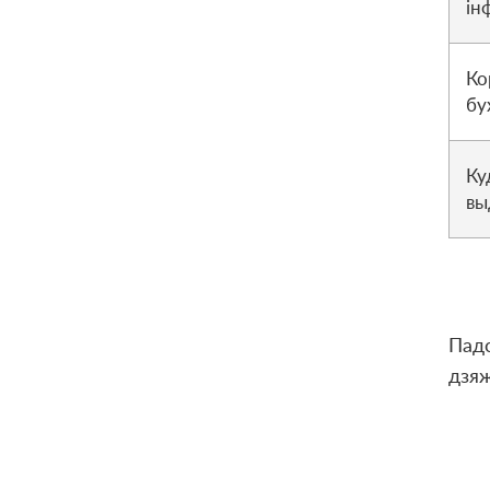
ін
Ко
бу
Ку
вы
Падс
дзяж