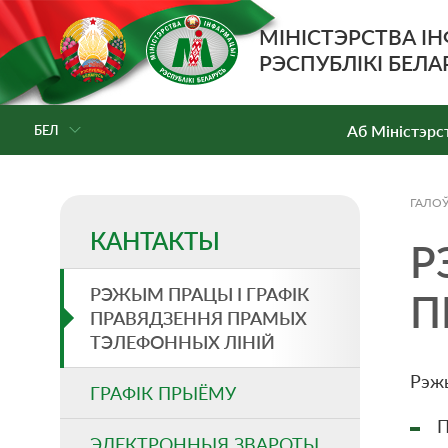
МІНІСТЭРСТВА І
РЭСПУБЛІКІ БЕЛА
Аб Мiнiстэрс
БЕЛ
ГАЛО
КАНТАКТЫ
Р
РЭЖЫМ ПРАЦЫ І ГРАФІК
П
ПРАВЯДЗЕННЯ ПРАМЫХ
ТЭЛЕФОННЫХ ЛІНІЙ
Рэжы
ГРАФІК ПРЫЁМУ
П
ЭЛЕКТРОННЫЯ ЗВАРОТЫ