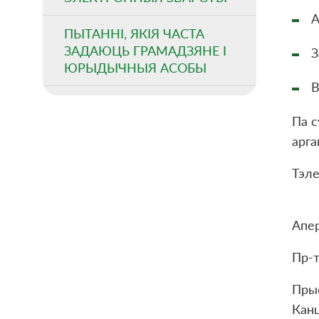
А
ПЫТАННІ, ЯКІЯ ЧАСТА
ЗАДАЮЦЬ ГРАМАДЗЯНЕ І
З
ЮРЫДЫЧНЫЯ АСОБЫ
В
Па с
арга
Тэле
Апе
Пр-т
Прыё
Канц