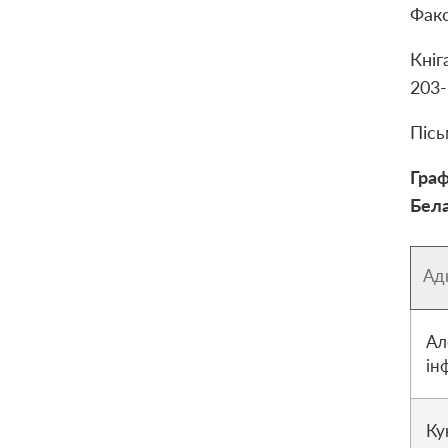
Факс
Кніг
203-
Пісь
Граф
Бела
Ад
Ал
ін
Ку