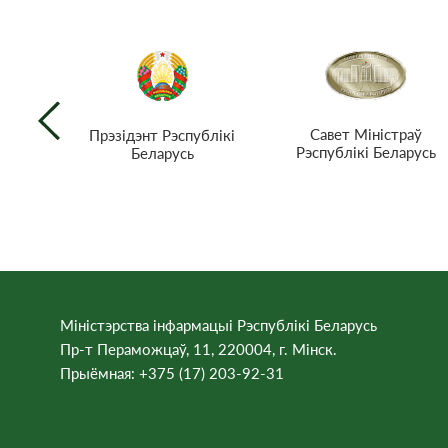
Савет Міністраў
Прэзiдэнт Рэспублiкi
Рэспублікі Беларусь
Беларусь
Міністэрства інфармацыі Рэспублікі Беларусь
Пр-т Пераможцаў, 11, 220004, г. Мінск.
Прыёмная: +375 (17) 203-92-31