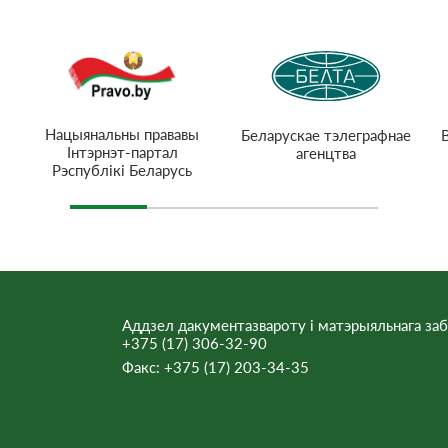
Нацыянальны прававы
Беларускае тэлеграфнае
Інтэрнэт-партал
агенцтва
Рэспублікі Беларусь
Аддзел дакументазвароту і матэрыяльнага заб
+375 (17) 306-32-90
Факс:
+375 (17) 203-34-35