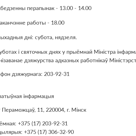
бедзенны перапынак - 13.00 - 14.00
аканчэнне работы - 18.00
ыхадныя дні: субота, нядзеля.
уботах і святочных днях у прыёмнай Міністра інфарма
нізаванае дзяжурства адказных работнікаў Міністэрс
фон дзяжурнага: 203-92-31
ратыўная інфармацыя
 Пераможцаў, 11, 220004, г. Мінск
мная: +375 (17) 203-92-31
ылярыя: +375 (17) 306-32-90