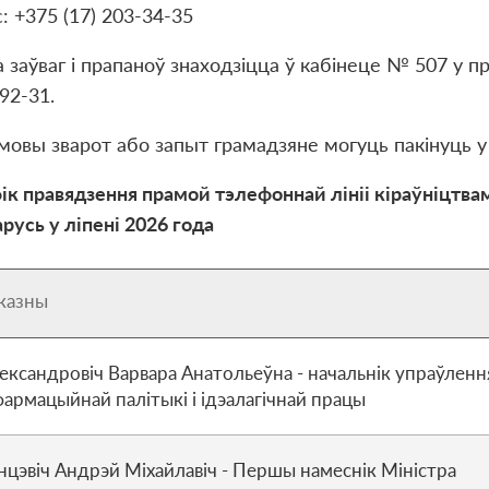
: +375 (17) 203-34-35
а заўваг і прапаноў знаходзіцца ў кабінеце № 507 у п
92-31.
мовы зварот або запыт грамадзяне могуць пакінуць у
ік правядзення прамой тэлефоннай лініі кіраўніцтва
русь у лiпенi 2026 года
казны
ександровіч Варвара Анатольеўна - начальнік упраўленн
фармацыйнай палітыкі і ідэалагічнай працы
нцэвіч Андрэй Міхайлавіч - Першы намеснік Міністра