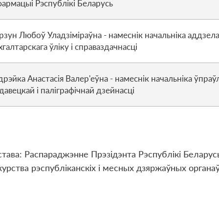
фармацыі Рэспублікі Беларусь
рзун Любоў Уладзіміраўна - намеснік начальніка аддзел
хгалтарскага ўліку і справаздачнасці
дрэйка Анастасія Валер'еўна - намеснік начальніка ўпраў
давецкай і паліграфічнай дзейнасці
тава: Распараджэнне Прэзідэнта Рэспублікі Беларусь
урства рэспубліканскіх і месных дзяржаўных органаў