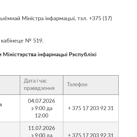
рыёмнай Міністра інфармацыі, тэл. +375 (17)
 кабінеце № 519.
м Міністэрства інфармацыі Рэспублікі
Дата і час
Тэлефон
правядзення
04.07.2026
я
з 9:00 да
+ 375 17 203 92 31
12:00
11.07.2026
з 9:00 да
+ 375 17 203 92 31