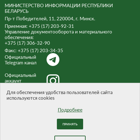
МИНИСТЕРСТВО ИНФОРМАЦИИ РЕСПУБЛИКИ
БЕЛАРУСЬ
Пр-т Победителей, 11, 220004, г. Минск.
Приемная: +375 (17) 203-92-31
Управление документооборота и материального
обеспечения:
+375 (17) 306-32-90
Факс:
+375 (17) 203-34-35
Официальный
Telegram канал
Официальный
аккаунт
Instagram
Для обеспечения удобства пользователей сайта
используются cookies
Официальный
канал Threads
Подробнее
ПРИНЯТЬ
При цитировании материалов ссылка на сайт обязательна.
Разработка сайта -
БЕЛТА