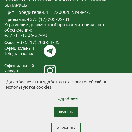
БЕЛАРУСЬ
Пр-т Победителей, 11, 220004, г. Минск.
Приемная: +375 (17) 203-92-31
Управление документооборота и материального
обеспечения:
+375 (17) 306-32-90
Факс:
+375 (17) 203-34-35
Официальный
Telegram канал
Официальный
аккаунт
Instagram
Для обеспечения удобства пользователей сайта
используются cookies
Официальный
канал Threads
Подробнее
ПРИНЯТЬ
При цитировании материалов ссылка на сайт обязательна.
Разработка сайта -
БЕЛТА
ОТКЛОНИТЬ