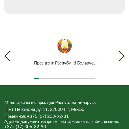
Прэзiдэнт Рэспублiкi Беларусь
Міністэрства інфармацыі Рэспублікі Беларусь
Пр-т Пераможцаў, 11, 220004, г. Мінск.
Прыёмная: +375 (17) 203-92-31
Аддзел дакументазвароту і матэрыяльнага забеспячэння:
+375 (17) 306-32-90