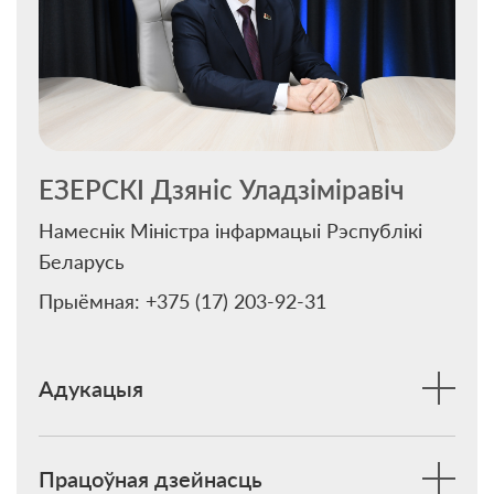
ЕЗЕРСКІ Дзянiс Уладзiмiравiч
Намеснік Міністра інфармацыі Рэспублікі
Беларусь
Прыёмная: +375 (17) 203-92-31
Адукацыя
Працоўная дзейнасць