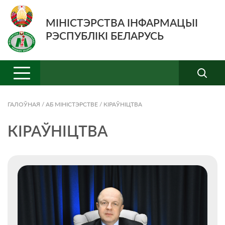
МІНІСТЭРСТВА ІНФАРМАЦЫІ
РЭСПУБЛІКІ БЕЛАРУСЬ
ГАЛОЎНАЯ
/
АБ МIНIСТЭРСТВЕ
/
КІРАЎНІЦТВА
КІРАЎНІЦТВА