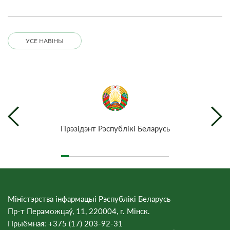
УСЕ НАВІНЫ
Прэзiдэнт Рэспублiкi Беларусь
Міністэрства інфармацыі Рэспублікі Беларусь
Пр-т Пераможцаў, 11, 220004, г. Мінск.
Прыёмная: +375 (17) 203-92-31