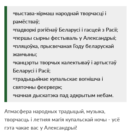
▫️выстава-кірмаш народнай творчасці і
рамёстваў;
▫️падворкі рэгіёнаў Беларусі і гасцей з Расіі;
▫️першы сырны фестываль у Александрыі;
▫️пляцоўка, прысвечаная Году беларускай
жанчыны;
▫️канцэрты творчых калектываў і артыстаў
Беларусі і Расіі;
▫️традыцыйнае купальскае вогнішча і
святочны феерверк;
▫️начная дыскатэка пад адкрытым небам.
Атмасфера народных традыцый, музыка,
творчасць і летняя магія купальскай ночы - усё
гэта чакае вас у Александрыі!