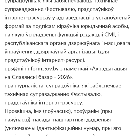
супрацоўнікаў, якія забяспечваюць тэхнічнае
суправаджэнне Фестывалю, прадстаўнікоў
інтэрнет-рэсурсаў у адпаведнасці з устаноўленай
формай за подпісам кіраўніка юрыдычнай асобы,
на якую ўскладзены функцыі рэдакцыі СМІ, і
рэспубліканскага органа дзяржаўнага і мясцовага
ўпраўлення, дзяржаўнай арганізацыі (для
прадстаўнікоў інтэрнет-рэсурс).
ups@mininform.gov.by з паметкай «Акрэдытацыя
на Славянскі базар - 2026».
пра журналіста, супрацоўніка, які забяспечвае
тэхнічнае суправаджэнне Фестывалю,
прадстаўніка інтэрнэт-рэсурсу:
Прозвішча, імя (поўнасцю), псеўданім (пры
наяўнасці), пасада, пашпартныя дадзеныя
(уключаючы ідэнтыфікацыйны нумар, пры яго