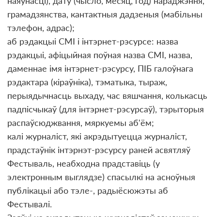
наяўнасці), дату (чысло, месяц, год) нараджэння,
грамадзянства, кантактныя дадзеныя (мабільны
тэлефон, адрас);
аб рэдакцыі СМІ і інтэрнет-рэсурсе: назва
рэдакцыі, афіцыйная поўная назва СМІ, назва,
даменнае імя інтэрнет-рэсурсу, ПІБ галоўнага
рэдактара (кіраўніка), тэматыка, тыраж,
перыядычнасць выхаду, час вяшчання, колькасць
падпісчыкаў (для інтэрнет-рэсурсаў), тэрыторыя
распаўсюджвання, мяркуемы аб'ём;
калі журналіст, які акрэдытуецца журналіст,
прадстаўнік інтэрнэт-рэсурсу раней асвятляў
Фестываль, неабходна прадставіць (у
электронным выглядзе) спасылкі на асноўныя
публікацыі або тэле-, радыёсюжэты аб
Фестывалі.