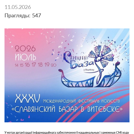
11.05.2026
Прагляды: 547
У мэтах арганізацыі інфармацыйнага забеспячэння ў нацыянальных і замежных СМІ ходу