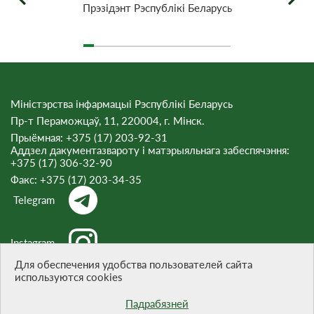
Прэзiдэнт Рэспублiкi Беларусь
Міністэрства інфармацыі Рэспублікі Беларусь
Пр-т Пераможцаў, 11, 220004, г. Мінск.
Прыёмная: +375 (17) 203-92-31
Аддзел дакументазвароту і матэрыяльнага забеспячэння:
+375 (17) 306-32-90
Факс:
+375 (17) 203-34-35
Telegram
Instagram
Для обеспечения удобства пользователей сайта
используются cookies
Threads
Падрабязней