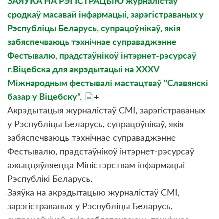
ЗАЯЎКА НА РЭГІСТРАЦЫЮ журналістаў
сродкаў масавай інфармацыі, зарэгістраваных у
Рэспубліцы Беларусь, супрацоўнікаў, якія
забяспечваюць тэхнічнае суправаджэнне
Фестывалю, прадстаўнікоў інтэрнет-рэсурсаў
г.Віцебска для акрэдытацыі на XXХV
Міжнародным фестывалі мастацтваў "Славянскі
базар у Віцебску".
+
Акрэдытацыя журналістаў СМІ, зарэгістраваных
у Рэспубліцы Беларусь, супрацоўнікаў, якія
забяспечваюць тэхнічнае суправаджэнне
Фестывалю, прадстаўнікоў інтэрнет-рэсурсаў
ажыццяўляецца Міністэрствам інфармацыі
Рэспублікі Беларусь.
Заяўка на акрэдытацыю журналістаў СМІ,
зарэгістраваных у Рэспубліцы Беларусь,