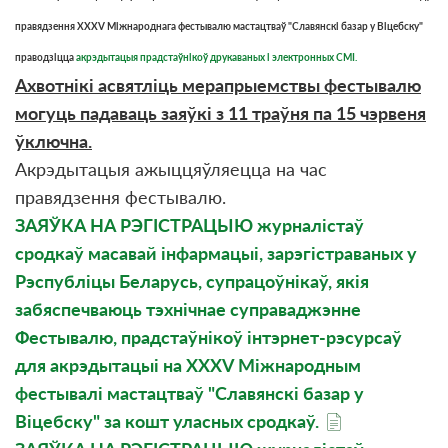
правядзення XXXV Міжнароднага фестывалю мастацтваў "Славянскі базар у Віцебску"
праводзіцца
акрэдытацыя прадстаўнікоў друкаваных і электронных СМІ.
Ахвотнікі асвятліць мерапрыемствы фестывалю
могуць падаваць заяўкі з 11 траўня па 15 чэрвеня
ўключна.
Акрэдытацыя ажыццяўляецца на час
правядзення фестывалю.
ЗАЯЎКА НА РЭГІСТРАЦЫЮ журналістаў
сродкаў масавай інфармацыі, зарэгістраваных у
Рэспубліцы Беларусь, супрацоўнікаў, якія
забяспечваюць тэхнічнае суправаджэнне
Фестывалю, прадстаўнікоў інтэрнет-рэсурсаў
для акрэдытацыі на XXХV Міжнародным
фестывалі мастацтваў "Славянскі базар у
Віцебску" за кошт уласных сродкаў.