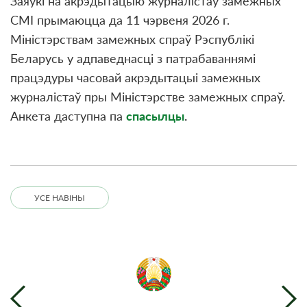
Заяўкі на акрэдытацыю журналістаў замежных
СМІ прымаюцца да 11 чэрвеня 2026 г.
Міністэрствам замежных спраў Рэспублікі
Беларусь у адпаведнасці з патрабаваннямі
працэдуры часовай акрэдытацыі замежных
журналістаў пры Міністэрстве замежных спраў.
Анкета даступна па
спасылцы
.
УСЕ НАВІНЫ