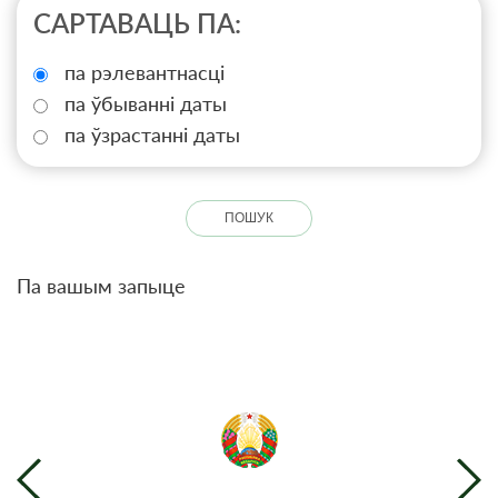
САРТАВАЦЬ ПА:
па рэлевантнасці
па ўбыванні даты
па ўзрастанні даты
Па вашым запыце