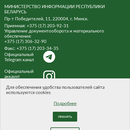
МИНИСТЕРСТВО ИНФОРМАЦИИ РЕСПУБЛИКИ
БЕЛАРУСЬ
Пр-т Победителей, 11, 220004, г. Минск.
Приемная: +375 (17) 203-92-31
Управление документооборота и материального
обеспечения:
+375 (17) 306-32-90
Факс:
+375 (17) 203-34-35
Официальный
Telegram канал
Официальный
аккаунт
Instagram
Для обеспечения удобства пользователей сайта
используются cookies
Официальный
канал Threads
Подробнее
ПРИНЯТЬ
При цитировании материалов ссылка на сайт обязательна.
Разработка сайта -
БЕЛТА