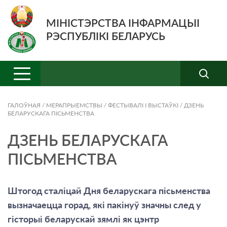
МІНІСТЭРСТВА ІНФАРМАЦЫІ
РЭСПУБЛІКІ БЕЛАРУСЬ
ГАЛОЎНАЯ
/
МЕРАПРЫЕМСТВЫ
/
ФЕСТЫВАЛІ І ВЫСТАЎКІ
/
ДЗЕНЬ
БЕЛАРУСКАГА ПІСЬМЕНСТВА
ДЗЕНЬ БЕЛАРУСКАГА
ПІСЬМЕНСТВА
Штогод сталіцай Дня беларускага пісьменства
вызначаецца горад, які пакінуў значны след у
гісторыі беларускай зямлі як цэнтр