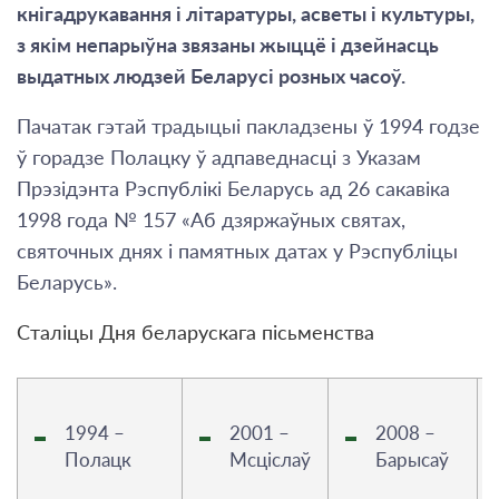
кнігадрукавання і літаратуры, асветы і культуры,
з якім непарыўна звязаны жыццё і дзейнасць
выдатных людзей Беларусі розных часоў.
Пачатак гэтай традыцыі пакладзены ў 1994 годзе
ў горадзе Полацку ў адпаведнасці з Указам
Прэзідэнта Рэспублікі Беларусь ад 26 сакавіка
1998 года № 157 «Аб дзяржаўных святах,
святочных днях і памятных датах у Рэспубліцы
Беларусь».
Сталіцы Дня беларускага пісьменства
1994 –
2001 –
2008 –
Полацк
Мсціслаў
Барысаў