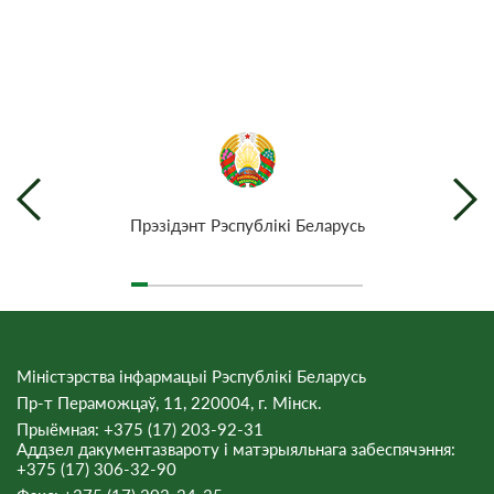
Прэзiдэнт Рэспублiкi Беларусь
Міністэрства інфармацыі Рэспублікі Беларусь
Пр-т Пераможцаў, 11, 220004, г. Мінск.
Прыёмная: +375 (17) 203-92-31
Аддзел дакументазвароту і матэрыяльнага забеспячэння:
+375 (17) 306-32-90