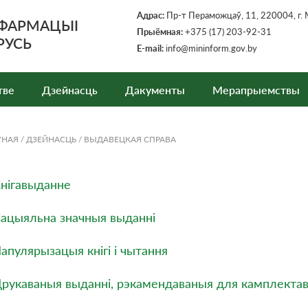
Адрас:
Пр-т Пераможцаў, 11, 220004, г. 
НФАРМАЦЫІ
Прыёмная
:
+375 (17) 203-92-31
РУСЬ
E-mail:
info@mininform.gov.by
тве
Дзейнасць
Дакументы
Мерапрыемствы
ЎНАЯ
/
ДЗЕЙНАСЦЬ
/
ВЫДАВЕЦКАЯ СПРАВА
нігавыданне
ацыяльна значныя выданнi
апулярызацыя кнiгi i чытання
рукаваныя выданні, рэкамендаваныя для камплектав