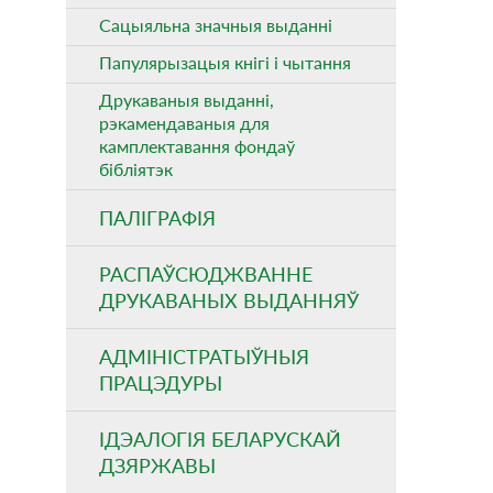
Сацыяльна значныя выданнi
Папулярызацыя кнiгi i чытання
Друкаваныя выданні,
рэкамендаваныя для
камплектавання фондаў
бібліятэк
ПАЛІГРАФІЯ
РАСПАЎСЮДЖВАННЕ
ДРУКАВАНЫХ ВЫДАННЯЎ
АДМІНІСТРАТЫЎНЫЯ
ПРАЦЭДУРЫ
ІДЭАЛОГІЯ БЕЛАРУСКАЙ
ДЗЯРЖАВЫ