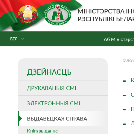
МІНІСТЭРСТВА І
РЭСПУБЛІКІ БЕЛА
Аб Мiнiстэрс
БЕЛ
ГАЛО
ДЗЕЙНАСЦЬ
К
ДРУКАВАНЫЯ СМI
С
ЭЛЕКТРОННЫЯ СМI
П
ВЫДАВЕЦКАЯ СПРАВА
Д
Кнігавыданне