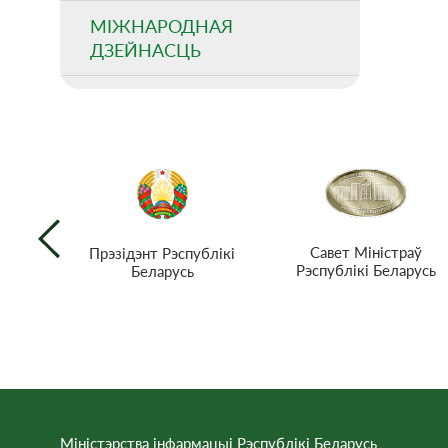
МІЖНАРОДНАЯ
ДЗЕЙНАСЦЬ
Савет Міністраў
Прэзiдэнт Рэспублiкi
Рэспублікі Беларусь
Беларусь
Міністэрства інфармацыі Рэспублікі Беларусь