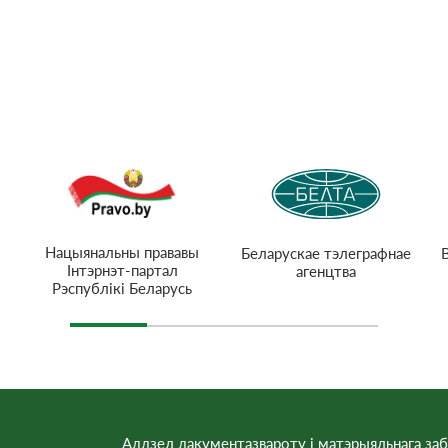
Нацыянальны прававы
Беларускае тэлеграфнае
Інтэрнэт-партал
агенцтва
Рэспублікі Беларусь
Аддзел дакументазвароту і матэрыяльнага заб