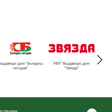
РВУ "Выдавецкі дом
Выдавецкі дом "Беларусь
Нацыян
"Звязда"
сегодня"
тэл
Рэс
еспячэння: