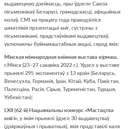
выдавецкую дзейнасць, пры ўдзеле Саюза
пісьменнікаў Беларусі, грамадскасці, афіцыйных
колаў, СМІ на працягу года праводзіліся
шматлікія прэзентацыі кніг, сустрэчы з
пісьменнікамі, прадстаўнікамі выдавецтваў,
уключаючы буйнамаштабныя акцыі, сярод якіх:
М
і
нская м
і
жнародная кн
і
жная выстава-к
і
рмаш,
г.Мінск
(
23–27 сакавіка 2022 г.). Удзел у выставе
прынялі 295 экспанентаў з 13 краін (Беларусь,
Венесуэла, Германія, Іран, Кітай, Куба, Пакістан,
Палесціна, Расія, Сірыя, Туркменістан, Турцыя,
Узбекістан);
LXI
I
(62-й) Нацыянальны конкурс «Мастацтва
кнігі»,
у якім прынялі ўдзел 30 выдавецтваў
(дзяржаўныя і прыватныя), якія прадставілі каля