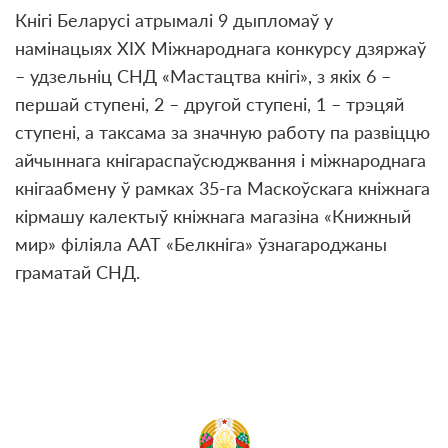
Кнігі Беларусі атрымалі 9 дыпломаў у
намінацыях XIX Міжнароднага конкурсу дзяржаў
– удзельніц СНД «Мастацтва кнігі», з якіх 6 –
першай ступені, 2 – другой ступені, 1 – трэцяй
ступені, а таксама за значную работу па развіццю
айчыннага кнігараспаўсюджвання і міжнароднага
кнігаабмену ў рамках 35-га Маскоўскага кніжнага
кірмашу калектыў кніжнага магазіна «Книжный
мир» філіяла ААТ «Белкніга» ўзнагароджаны
граматай СНД.