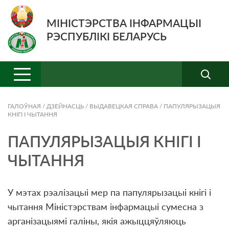
МІНІСТЭРСТВА ІНФАРМАЦЫІ
РЭСПУБЛІКІ БЕЛАРУСЬ
ГАЛОЎНАЯ
/
ДЗЕЙНАСЦЬ
/
ВЫДАВЕЦКАЯ СПРАВА
/
ПАПУЛЯРЫЗАЦЫЯ
КНIГI I ЧЫТАННЯ
ПАПУЛЯРЫЗАЦЫЯ КНIГI I
ЧЫТАННЯ
У мэтах рэалізацыі мер па папулярызацыі кнігі і
чытання Міністэрствам інфармацыі сумесна з
арганізацыямі галіны, якія ажыццяўляюць