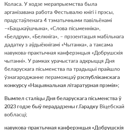
Коласа. У ходзе мерапрыемства была
арганізавана работа Фестывалю кнігі і прэсы,
прадстаўленага 4 тэматычными павільёнамі
–«Бацькаўшчына», «Слова пісьменніка»,
«Белдрук», «Белкніга», – прэзентацыя мабільнага
дадатку з аўдыёкнігамі «Чытанка», а таксама
навукова-практычная канферэнцыя «Добрушскія
чытанні». У рамках урачыстага адкрыцця Дня
беларускага пісьменства па традыцыі прайшло
ўзнагароджанне пераможцаў
рэспубліканскага
конкурсу «Нацыянальная літаратурная прэмія»;
Вымпел сталіцы Дня беларускага пісьменства ў
2023 годзе быў перададзены г.Гарадку
Віцебскай
вобласці;
навукова-практычная канферэнцыя
«
Добрушскія