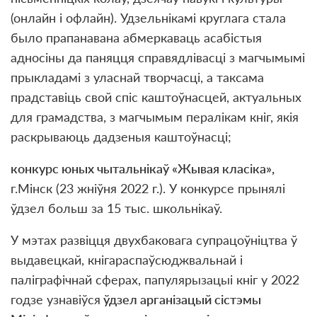
(онлайн і офлайн). Удзельнікамі круглага стала
было прапанавана абмеркаваць асабістыя
адносіны да паняцця справядлівасці з магчымымі
прыкладамі з уласнай творчасці, а таксама
прадставіць свой спіс каштоўнасцей, актуальных
для грамадства, з магчымым пералікам кніг, якія
раскрываюць дадзеныя каштоўнасці;
конкурс юных чытальнікаў «Жывая класіка»,
г.Мінск (23 жніўня 2022 г.). У конкурсе прынялі
ўдзел больш за 15 тыс. школьнікаў.
У мэтах развіцця двухбаковага супрацоўніцтва ў
выдавецкай, кнігараспаўсюджвальнай і
паліграфічнай сферах, папулярызацыі кніг у 2022
годзе узнавіўся
ўдзел арганізацый сістэмы