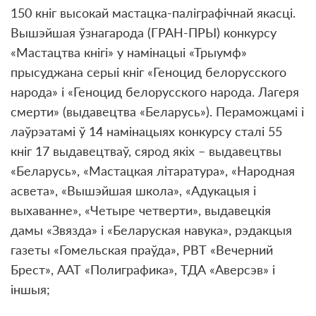
150 кніг высокай мастацка-паліграфічнай якасці.
Вышэйшая ўзнагарода (ГРАН-ПРЫ) конкурсу
«Мастацтва кнігі» у намінацыі «Трыумф»
прысуджана серыі кніг «Геноцид белорусского
народа» і «Геноцид белорусского народа. Лагеря
смерти» (выдавецтва «Беларусь»). Пераможцамі і
лаўрэатамі ў 14 намінацыях конкурсу сталі 55
кніг 17 выдавецтваў, сярод якіх – выдавецтвы
«Беларусь», «Мастацкая літаратура», «Народная
асвета», «Вышэйшая школа», «Адукацыя і
выхаванне», «Четыре четверти», выдавецкія
дамы «Звязда» і «Беларуская навука», рэдакцыя
газеты «Гомельская праўда», РВТ «Вечерний
Брест», ААТ «Полиграфика», ТДА «Аверсэв» і
іншыя;