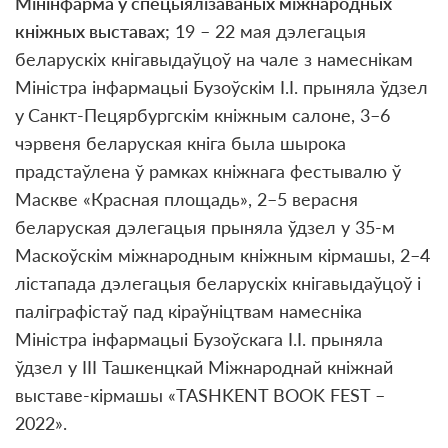
Мінінфарма ў спецыялізаваных міжнародных
кніжных выставах;
19 – 22 мая дэлегацыя
беларускіх кнігавыдаўцоў на чале з намеснікам
Міністра інфармацыі Бузоўскім І.І. прыняла ўдзел
у
Санкт-Пецярбургскім кніжным салоне, 3–6
чэрвеня беларуская кніга была шырока
прадстаўлена ў рамках кніжнага фестывалю ў
Маскве «Красная площадь», 2–5 верасня
беларуская дэлегацыя прыняла ўдзел у 35-м
Маскоўскім міжнародным кніжным кірмашы, 2–4
лістапада дэлегацыя беларускіх кнігавыдаўцоў і
паліграфістаў пад кіраўніцтвам намесніка
Міністра інфармацыі Бузоўскага І.І. прыняла
ўдзел у III Ташкенцкай Міжнароднай кніжнай
выставе-кірмашы «TASHKENT BOOK FEST –
2022».