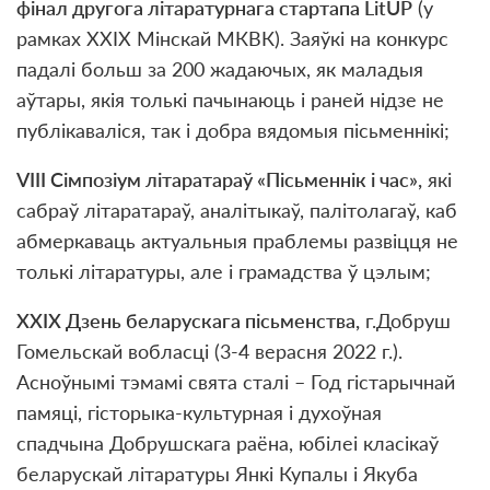
ф
і
нал другога л
і
таратурнага стартапа LitUP
(у
рамках XXIХ Мінскай МКВК). Заяўкі на конкурс
падалі больш за 200 жадаючых, як маладыя
аўтары, якія толькі пачынаюць і раней нідзе не
публікаваліся, так і добра вядомыя пісьменнікі;
VIII С
і
мпоз
і
ум л
і
таратара
ў
«П
і
сьменн
і
к
і
час»,
як
і
сабра
ў
л
і
таратара
ў
, анал
і
тыка
ў
, пал
і
толага
ў
, каб
абмеркаваць актуальныя праблемы разв
і
цця не
тольк
і
л
і
таратуры, але
і
грамадства
ў
цэлым;
XXIX
Дзень беларускага п
і
сьменства,
г.Добруш
Гомельскай вобласці (3-4 верасня 2022 г.).
Асноўнымі тэмамі свята сталі – Год гістарычнай
памяці, гісторыка-культурная і духоўная
спадчына Добрушскага раёна, юбілеі класікаў
беларускай літаратуры Янкі Купалы і Якуба