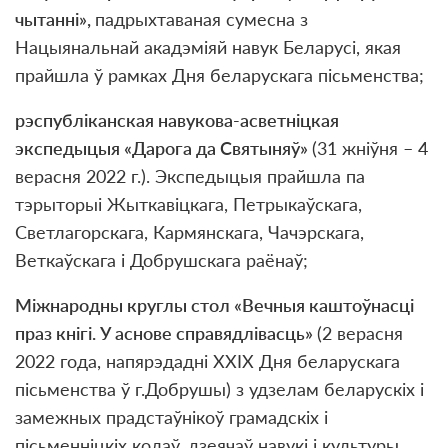
чытанні
»
,
падрыхтаваная сумесна з
Нацыянальнай акадэміяй навук Беларусі, якая
прайшла ў рамках Дня беларускага пісьменства;
рэспубл
і
канская навукова-асветн
і
цкая
экспедыцыя «Дарога да Святыня
ў
»
(31 жніўня – 4
верасня 2022 г.). Экспедыцыя прайшла па
тэрыторыі Жыткавіцкага, Петрыкаўскага,
Светлагорскага, Кармянскага, Чачэрскага,
Веткаўскага і Добрушскага раёнаў;
Міжнародны круглы стол «Вечныя каштоўнасці
праз кнігі. У аснове справядлівасць»
(2 верасня
2022 года, напярэдадні XXІХ Дня беларускага
пісьменства ў г.Добрушы) з удзелам беларускіх і
замежных прадстаўнікоў грамадскіх і
пісьменніцкіх колаў, дзеячаў навукі і культуры