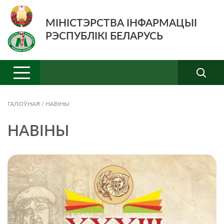
МІНІСТЭРСТВА ІНФАРМАЦЫІ
РЭСПУБЛІКІ БЕЛАРУСЬ
ГАЛОЎНАЯ
/
НАВIНЫ
НАВIНЫ