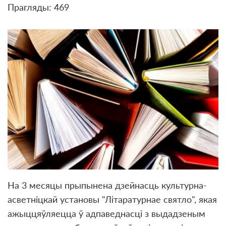
Прагляды: 469
На 3 месяцы прыпынена дзейнасць культурна-
асветніцкай установы "Літаратурнае святло", якая
ажыццяўляецца ў адпаведнасці з выдадзеным