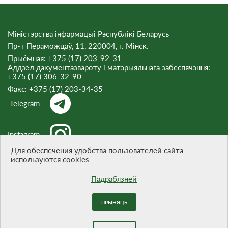
Міністэрства інфармацыі Рэспублікі Беларусь
Пр-т Пераможцаў, 11, 220004, г. Мінск.
Прыёмная: +375 (17) 203-92-31
Аддзел дакументазвароту і матэрыяльнага забеспячэння:
+375 (17) 306-32-90
Факс:
+375 (17) 203-34-35
Telegram
Instagram
Для обеспечения удобства пользователей сайта
используются cookies
Threads
Падрабязней
ПРЫНЯЦЬ
Пры цытаванні матэрыялаў спасылка на сайт абавязковая.
Распрацоўка сайта -
БЕЛТА