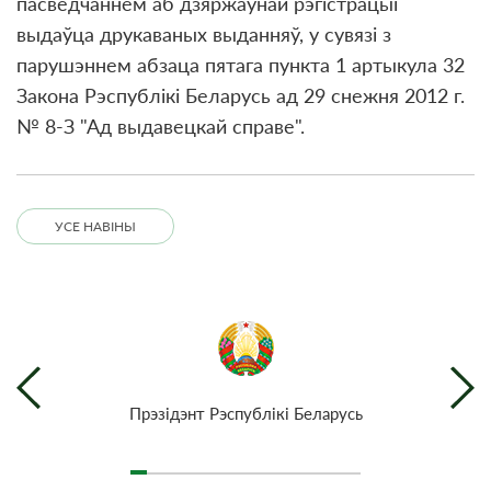
пасведчаннем аб дзяржаўнай рэгістрацыі
выдаўца друкаваных выданняў, у сувязі з
парушэннем абзаца пятага пункта 1 артыкула 32
Закона Рэспублікі Беларусь ад 29 снежня 2012 г.
№ 8-З "Ад выдавецкай справе".
УСЕ НАВІНЫ
Прэзiдэнт Рэспублiкi Беларусь