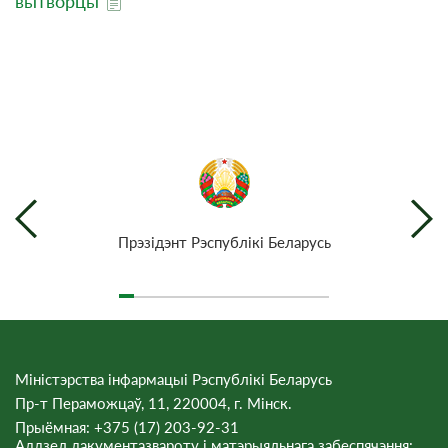
вытворцы
Прэзiдэнт Рэспублiкi Беларусь
Міністэрства інфармацыі Рэспублікі Беларусь
Пр-т Пераможцаў, 11, 220004, г. Мінск.
Прыёмная: +375 (17) 203-92-31
Аддзел дакументазвароту і матэрыяльнага забеспячэння: