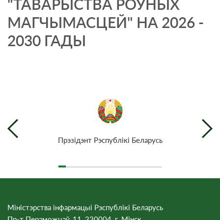
"ТАВАРЫСТВА РОЎНЫХ
МАГЧЫМАСЦЕЙ" НА 2026 -
2030 ГАДЫ
Прэзiдэнт Рэспублiкi Беларусь
Міністэрства інфармацыі Рэспублікі Беларусь
Пр-т Пераможцаў, 11, 220004, г. Мінск.