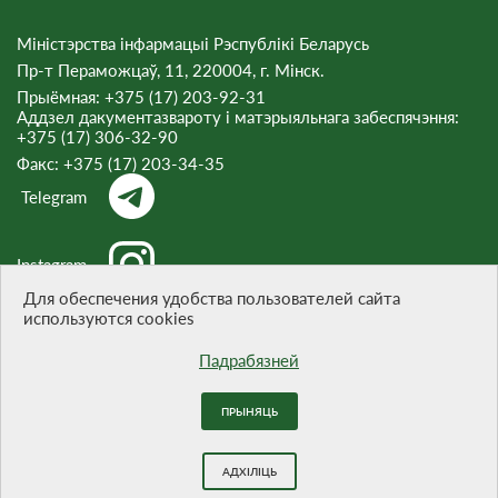
Міністэрства інфармацыі Рэспублікі Беларусь
Пр-т Пераможцаў, 11, 220004, г. Мінск.
Прыёмная: +375 (17) 203-92-31
Аддзел дакументазвароту і матэрыяльнага забеспячэння:
+375 (17) 306-32-90
Факс:
+375 (17) 203-34-35
Telegram
Instagram
Для обеспечения удобства пользователей сайта
используются cookies
Threads
Падрабязней
ПРЫНЯЦЬ
Пры цытаванні матэрыялаў спасылка на сайт абавязковая.
Распрацоўка сайта -
БЕЛТА
АДХІЛІЦЬ