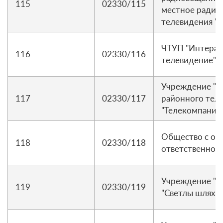
115
02330/115
местное радио
телевидения "
ЧТУП "Интерак
116
02330/116
телевидение"
Учреждение "Р
117
02330/117
районного тел
"Телекомпания
Общество с ог
118
02330/118
ответственнос
Учреждение "Р
119
02330/119
"Светлы шлях"