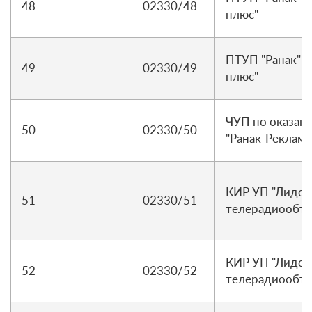
48
02330/48
плюс"
ПТУП "Ранак" 
49
02330/49
плюс"
ЧУП по оказани
50
02330/50
"Ранак-Реклама
КИР УП "Лидск
51
02330/51
телерадиообъе
КИР УП "Лидск
52
02330/52
телерадиообъе