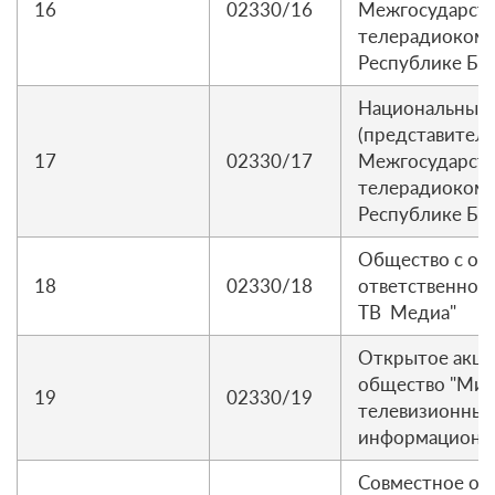
16
02330/16
Межгосударст
телерадиокомп
Республике Бе
Национальный
(представитель
17
02330/17
Межгосударст
телерадиокомп
Республике Бе
Общество с ог
18
02330/18
ответственнос
ТВ Медиа"
Открытое акц
общество "Мин
19
02330/19
телевизионные
информационны
Совместное об