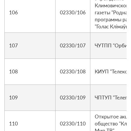
Климовичской 
106
02330/106
газеты "Родная 
программы ра
"Голас Клiмаў
107
02330/107
ЧУТПП "Орбита
108
02330/108
КИУП "Телеком
109
02330/109
ЧПТУП "Телепр
Открытое акц
110
02330/110
общество "Кли
Мир ТВ"