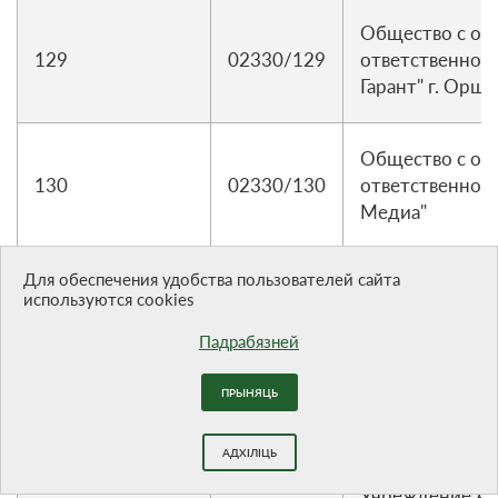
Общество с ог
129
02330/129
ответственност
Гарант" г. Орша
Общество с ог
130
02330/130
ответственнос
Медиа"
Унитарное ком
Для обеспечения удобства пользователей сайта
издательское 
используются cookies
131
02330/131
"Редакция газе
Падрабязней
жыццё"
Общество с ог
ПРЫНЯЦЬ
132
02330/132
ответственнос
"ЕвроПлюсТВ"
АДХІЛІЦЬ
Учреждение А