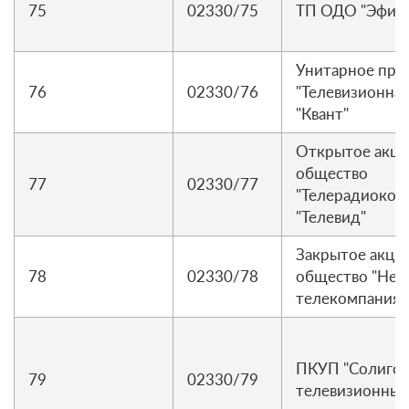
75
02330/75
ТП ОДО "Эфир
Унитарное пре
76
02330/76
"Телевизионна
"Квант"
Открытое акц
общество
77
02330/77
"Телерадиоком
"Телевид"
Закрытое акци
78
02330/78
общество "Нег
телекомпания 
ПКУП "Солиго
79
02330/79
телевизионный