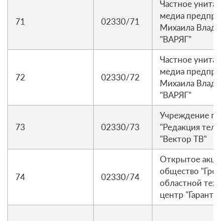
Частное унитар
медиа предпр
71
02330/71
Михаила Влад
"ВАРЯГ"
Частное унитар
медиа предпр
72
02330/72
Михаила Влад
"ВАРЯГ"
Учреждение г.
73
02330/73
"Редакция тел
"Вектор ТВ"
Открытое акц
общество "Гро
74
02330/74
областной тех
центр "Гарант"