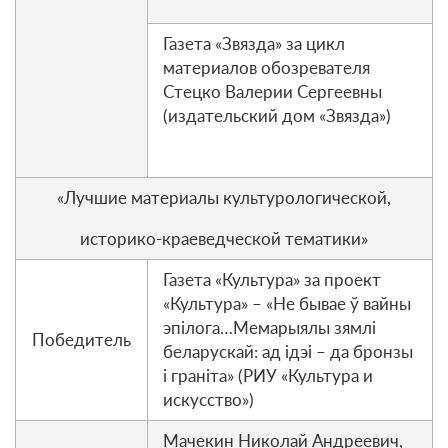
Газета «Звязда» за цикл
материалов обозревателя
Стецко Валерии Сергеевны
(издательский дом «Звязда»)
«Лучшие материалы культурологической,
историко-краеведческой тематики»
Газета «Культура» за проект
«Культура» – «Не бывае ў вайны
эпілога…Мемарыялы зямлі
Победитель
беларускай: ад ідэі – да бронзы
і граніта» (РИУ «Культура и
искусство»)
Мачекин Николай Андреевич,