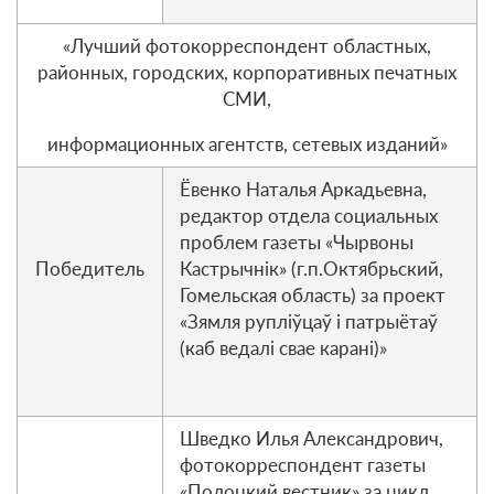
«Лучший фотокорреспондент областных,
районных, городских, корпоративных печатных
СМИ,
информационных агентств, сетевых изданий»
Ёвенко Наталья Аркадьевна,
редактор отдела социальных
проблем газеты «Чырвоны
Победитель
Кастрычнік» (г.п.Октябрьский,
Гомельская область) за проект
«Зямля рупліўцаў і патрыётаў
(каб ведалі свае карані)»
Шведко Илья Александрович,
фотокорреспондент газеты
«Полоцкий вестник» за цикл