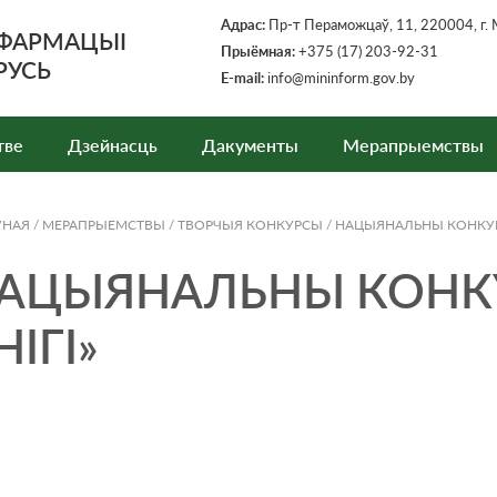
Адрас:
Пр-т Пераможцаў, 11, 220004, г. 
НФАРМАЦЫІ
Прыёмная
:
+375 (17) 203-92-31
РУСЬ
E-mail:
info@mininform.gov.by
тве
Дзейнасць
Дакументы
Мерапрыемствы
ЎНАЯ
/
МЕРАПРЫЕМСТВЫ
/
ТВОРЧЫЯ КОНКУРСЫ
/
НАЦЫЯНАЛЬНЫ КОНКУРС
АЦЫЯНАЛЬНЫ КОНКУ
НІГІ»