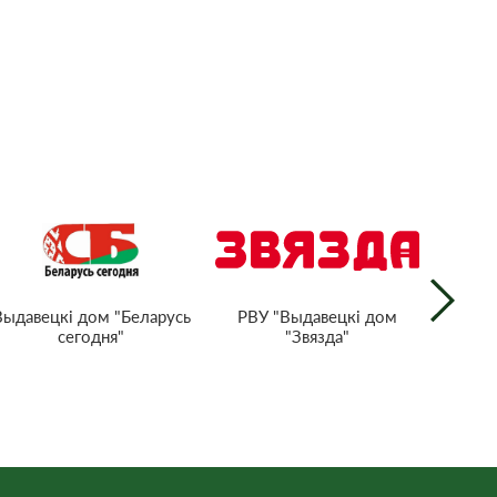
РВУ "Выдавецкі дом
Выдавецкі дом "Беларусь
Нацыян
"Звязда"
сегодня"
тэл
Рэс