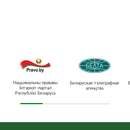
Нацыянальны прававы
Беларускае тэлеграфнае
Інтэрнэт-партал
агенцтва
Рэспублікі Беларусь