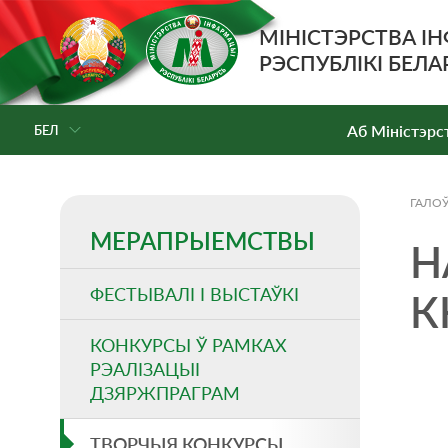
МІНІСТЭРСТВА І
РЭСПУБЛІКІ БЕЛА
Аб Мiнiстэрс
БЕЛ
ГАЛО
МЕРАПРЫЕМСТВЫ
Н
ФЕСТЫВАЛІ І ВЫСТАЎКІ
К
КОНКУРСЫ Ў РАМКАХ
РЭАЛІЗАЦЫІ
ДЗЯРЖПРАГРАМ
ТВОРЧЫЯ КОНКУРСЫ