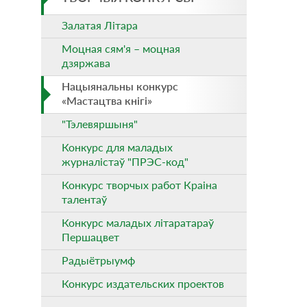
Залатая Літара
Моцная сям'я – моцная
дзяржава
Нацыянальны конкурс
«Мастацтва кнігі»
"Тэлевяршыня"
Конкурс для маладых
журналістаў "ПРЭС-код"
Конкурс творчых работ Краіна
талентаў
Конкурс маладых літаратараў
Першацвет
Радыётрыумф
Конкурс издательских проектов