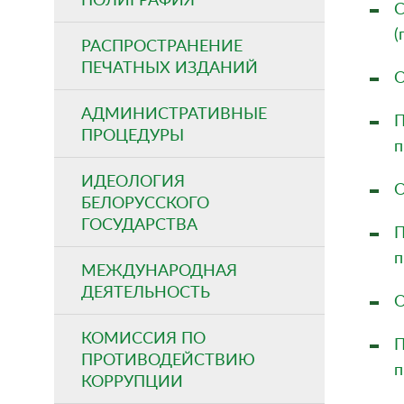
С
(
РАСПРОСТРАНЕНИЕ
ПЕЧАТНЫХ ИЗДАНИЙ
О
АДМИНИСТРАТИВНЫЕ
П
ПРОЦЕДУРЫ
п
ИДЕОЛОГИЯ
О
БЕЛОРУССКОГО
ГОСУДАРСТВА
П
п
МЕЖДУНАРОДНАЯ
ДЕЯТЕЛЬНОСТЬ
О
КОМИССИЯ ПО
П
ПРОТИВОДЕЙСТВИЮ
п
КОРРУПЦИИ