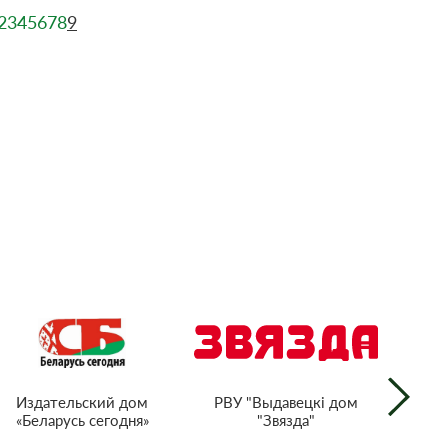
2
3
4
5
6
7
8
9
РВУ "Выдавецкі дом
Издательский дом
"Звязда"
«Беларусь сегодня»
г
тел