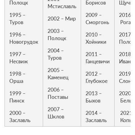
Полоцк
Борисов
Щучи
Мстиславль
1995 –
2009 –
2016 
2002 – Мир
Туров
Сморгонь
Рогач
2003 –
1996 –
2010 –
2017 
Полоцк
Новогрудок
Хойники
Полоц
2004 –
1997 –
2011 –
2018 
Туров
Несвиж
Ганцевичи
Ивано
2005 –
1998 –
2012 –
2019 
Каменец
Орша
Глубокое
Слон
2006 –
1999 –
2013 –
2020 
Поставы
Пинск
Быхов
Белы
2007 –
2000 –
2014 –
2021 
Шклов
Заславль
Заславль
Копы