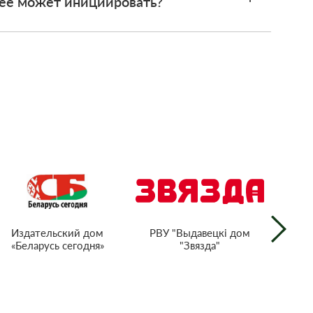
 ее может инициировать?
РВУ "Выдавецкі дом
Издательский дом
"Звязда"
«Беларусь сегодня»
г
тел
Респ