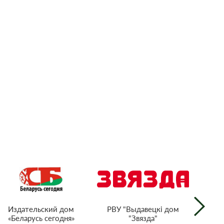
РВУ "Выдавецкі дом
Издательский дом
"Звязда"
«Беларусь сегодня»
г