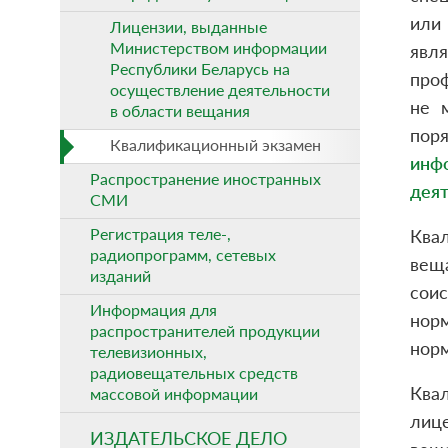
или
Лицензии, выданные
Министерством информации
явл
Республики Беларусь на
про
осуществление деятельности
не 
в области вещания
пор
Квалификационный экзамен
инф
Распространение иностранных
деят
СМИ
Регистрация теле-,
Ква
радиопрограмм, сетевых
вещ
изданий
сои
Информация для
нор
распространителей продукции
норм
телевизионных,
радиовещательных средств
Ква
массовой информации
лиц
ИЗДАТЕЛЬСКОЕ ДЕЛО