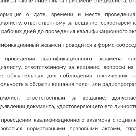
ния, а также лицензиата при смене специалиста, от
ормация о дате, времени и месте проведения 
иалисту, ответственному за вещание, секретарем 
 рабочих дней до проведения квалификационного эк
лификационный экзамен проводится в форме собесед
 проведении квалификационного экзамена чл
циалисту, ответственному за вещание, вопросы на
ле обязательных для соблюдения технических н
ельность в области вещания теле- или радиопрогра
циалист
, ответственный за вещание,
допускае
дъявлении документа
, удостоверяющего его личность
 проведении квалификационного экзамена специали
ьзоваться нормативными правовыми актами, спр