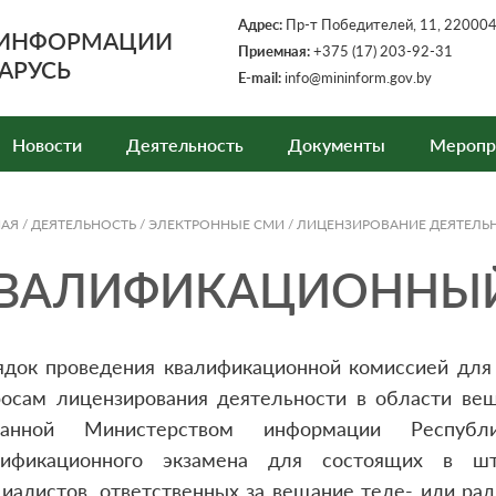
Адрес:
Пр-т Победителей, 11, 220004,
 ИНФОРМАЦИИ
Приемная:
+375 (17) 203-92-31
АРУСЬ
E-mail:
info@mininform.gov.by
Новости
Деятельность
Документы
Меропр
НАЯ
/
ДЕЯТЕЛЬНОСТЬ
/
ЭЛЕКТРОННЫЕ СМИ
/
ЛИЦЕНЗИРОВАНИЕ ДЕЯТЕЛЬ
ВАЛИФИКАЦИОННЫЙ
ядок проведения квалификационной комиссией для 
росам лицензирования деятельности в области вещ
данной Министерством информации Респуб
лификационного экзамена для состоящих в шта
иалистов, ответственных за вещание теле- или рад