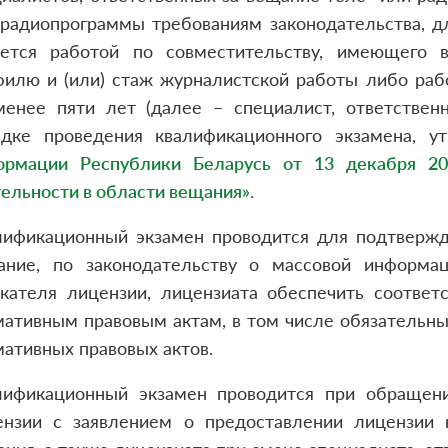
 радиопрограммы требованиям законодательства, д
яется работой по совместительству, имеющего 
филю и (или) стаж журналистской работы либо раб
менее пяти лет (далее – специалист, ответстве
ядке проведения квалификационного экзамена, 
ормации Республики Беларусь от 13 декабря 2
ельности в области вещания»
.
лификационный экзамен проводится для подтвержде
ание, по законодательству о массовой информа
скателя лицензии, лицензиата обеспечить соотве
мативным правовым актам, в том числе обязательн
ативных правовых актов.
лификационный экзамен проводится при обращен
ензии с заявлением о предоставлении лицензии 