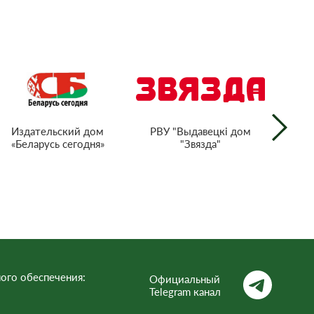
РВУ "Выдавецкі дом
Издательский дом
"Звязда"
«Беларусь сегодня»
г
тел
Респ
ого обеспечения:
Официальный
Telegram канал