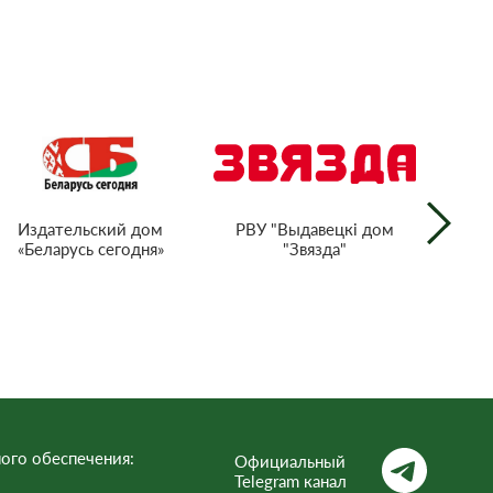
РВУ "Выдавецкі дом
Издательский дом
"Звязда"
«Беларусь сегодня»
г
тел
Респ
ого обеспечения:
Официальный
Telegram канал