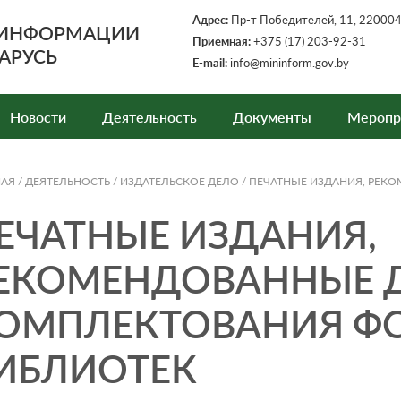
Адрес:
Пр-т Победителей, 11, 220004,
 ИНФОРМАЦИИ
Приемная:
+375 (17) 203-92-31
АРУСЬ
E-mail:
info@mininform.gov.by
Новости
Деятельность
Документы
Меропр
НАЯ
/
ДЕЯТЕЛЬНОСТЬ
/
ИЗДАТЕЛЬСКОЕ ДЕЛО
/
ПЕЧАТНЫЕ ИЗДАНИЯ, РЕК
ЕЧАТНЫЕ ИЗДАНИЯ,
ЕКОМЕНДОВАННЫЕ 
ОМПЛЕКТОВАНИЯ Ф
ИБЛИОТЕК