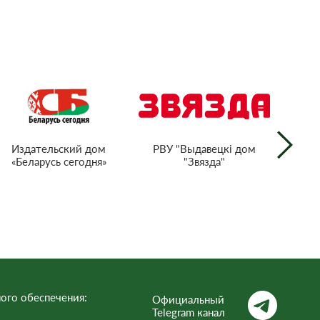
РВУ "Выдавецкі дом
Издательский дом
"Звязда"
«Беларусь сегодня»
г
тел
Респ
ого обеспечения:
Официальный
Telegram канал